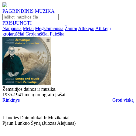
PAGRINDINIS
MUZIKA
PRISIJUNGTI
Naujausia
Metai
Mėgstamiausia
Žanrai
Atlikėjai
Atlikėjų
grojaraščiai
Grojaraščiai
Paieška
Žemaitijos dainos ir muzika.
1935-1941 metų fonografo įrašai
Rinkinys
Groti viską
Liaudies Dainininkai Ir Muzikantai
Pjaun Lunkuo Šyną (juozas Alejūnas)