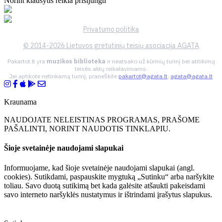
Norint klausytis reikia prisijungti
Privatumo politika
© 2014-2026 Lietuvos gretutinių teisių asociacija AGATA
Pakartot.lt yra
muzikos biblioteka
ir neatsako už kūrinių turinį bei atitikimą
teisės aktų reikalavimams.
Jei aptikote netinkamą turinį, praneškite
pakartot@agata.lt
,
agata@agata.lt
Kraunama
NAUDOJATE NELEISTINAS PROGRAMAS, PRAŠOME
PAŠALINTI, NORINT NAUDOTIS TINKLAPIU.
Šioje svetainėje naudojami slapukai
Informuojame, kad šioje svetainėje naudojami slapukai (angl.
cookies). Sutikdami, paspauskite mygtuką „Sutinku“ arba naršykite
toliau. Savo duotą sutikimą bet kada galėsite atšaukti pakeisdami
savo interneto naršyklės nustatymus ir ištrindami įrašytus slapukus.