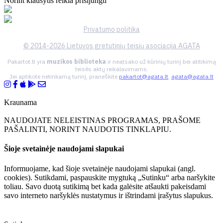
Norint klausytis reikia prisijungti
Privatumo politika
© 2014-2026 Lietuvos gretutinių teisių asociacija AGATA
Pakartot.lt yra
muzikos biblioteka
ir neatsako už kūrinių turinį bei atitikimą
teisės aktų reikalavimams.
Jei aptikote netinkamą turinį, praneškite
pakartot@agata.lt
,
agata@agata.lt
Kraunama
NAUDOJATE NELEISTINAS PROGRAMAS, PRAŠOME
PAŠALINTI, NORINT NAUDOTIS TINKLAPIU.
Šioje svetainėje naudojami slapukai
Informuojame, kad šioje svetainėje naudojami slapukai (angl.
cookies). Sutikdami, paspauskite mygtuką „Sutinku“ arba naršykite
toliau. Savo duotą sutikimą bet kada galėsite atšaukti pakeisdami
savo interneto naršyklės nustatymus ir ištrindami įrašytus slapukus.