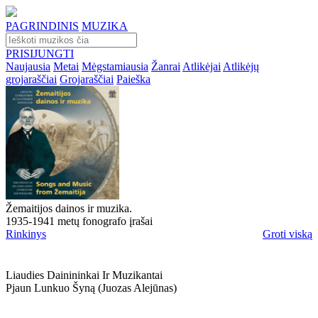
PAGRINDINIS
MUZIKA
PRISIJUNGTI
Naujausia
Metai
Mėgstamiausia
Žanrai
Atlikėjai
Atlikėjų
grojaraščiai
Grojaraščiai
Paieška
Žemaitijos dainos ir muzika.
1935-1941 metų fonografo įrašai
Rinkinys
Groti viską
Liaudies Dainininkai Ir Muzikantai
Pjaun Lunkuo Šyną (juozas Alejūnas)