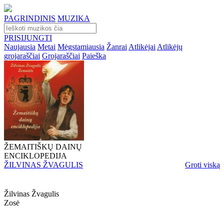
PAGRINDINIS
MUZIKA
PRISIJUNGTI
Naujausia
Metai
Mėgstamiausia
Žanrai
Atlikėjai
Atlikėjų
grojaraščiai
Grojaraščiai
Paieška
ŽEMAITIŠKŲ DAINŲ
ENCIKLOPEDIJA
ŽILVINAS ŽVAGULIS
Groti viską
Žilvinas Žvagulis
Zosė