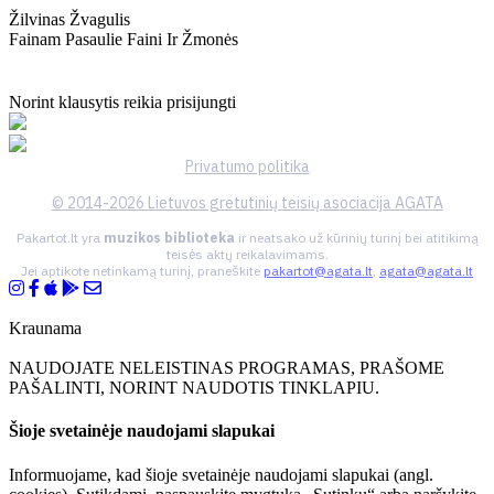
Žilvinas Žvagulis
Fainam Pasaulie Faini Ir Žmonės
Norint klausytis reikia prisijungti
Privatumo politika
© 2014-2026 Lietuvos gretutinių teisių asociacija AGATA
Pakartot.lt yra
muzikos biblioteka
ir neatsako už kūrinių turinį bei atitikimą
teisės aktų reikalavimams.
Jei aptikote netinkamą turinį, praneškite
pakartot@agata.lt
,
agata@agata.lt
Kraunama
NAUDOJATE NELEISTINAS PROGRAMAS, PRAŠOME
PAŠALINTI, NORINT NAUDOTIS TINKLAPIU.
Šioje svetainėje naudojami slapukai
Informuojame, kad šioje svetainėje naudojami slapukai (angl.