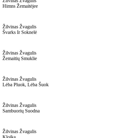
Žilvinas Žvagulis
Himns Žemaitėjee
Žilvinas Žvagulis
Švarks Ir Soknelė
Žilvinas Žvagulis
Žemaitių Smuklie
Žilvinas Žvagulis
Lėba Pluok, Lėba Šuok
Žilvinas Žvagulis
Sambuorių Suodna
Žilvinas Žvagulis
Kloika