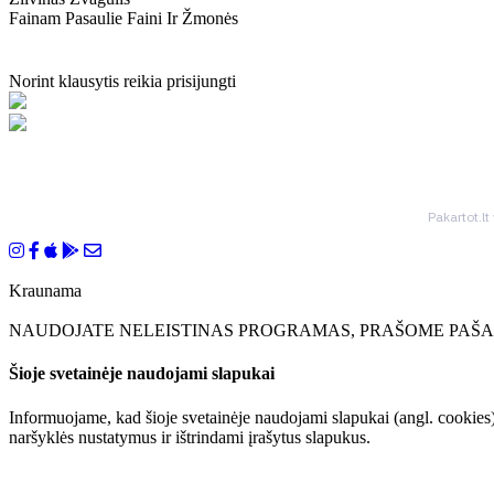
Fainam Pasaulie Faini Ir Žmonės
Norint klausytis reikia prisijungti
Pakartot.lt
Kraunama
NAUDOJATE NELEISTINAS PROGRAMAS, PRAŠOME PAŠAL
Šioje svetainėje naudojami slapukai
Informuojame, kad šioje svetainėje naudojami slapukai (angl. cookies)
naršyklės nustatymus ir ištrindami įrašytus slapukus.