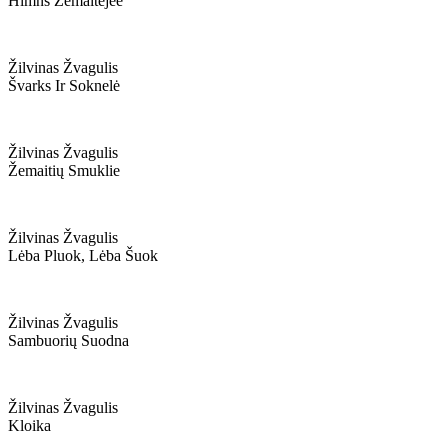
Himns Žemaitėjee
Žilvinas Žvagulis
Švarks Ir Soknelė
Žilvinas Žvagulis
Žemaitių Smuklie
Žilvinas Žvagulis
Lėba Pluok, Lėba Šuok
Žilvinas Žvagulis
Sambuorių Suodna
Žilvinas Žvagulis
Kloika