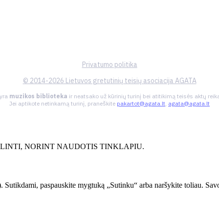
Privatumo politika
© 2014-2026 Lietuvos gretutinių teisių asociacija AGATA
 yra
muzikos biblioteka
ir neatsako už kūrinių turinį bei atitikimą teisės aktų re
Jei aptikote netinkamą turinį, praneškite
pakartot@agata.lt
,
agata@agata.lt
INTI, NORINT NAUDOTIS TINKLAPIU.
. Sutikdami, paspauskite mygtuką „Sutinku“ arba naršykite toliau. Savo