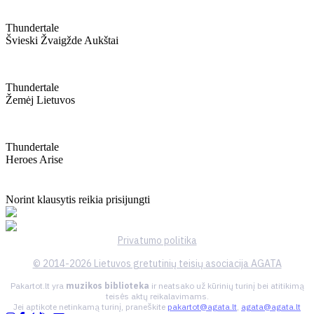
Thundertale
Švieski Žvaigžde Aukštai
Thundertale
Žemėj Lietuvos
Thundertale
Heroes Arise
Norint klausytis reikia prisijungti
Privatumo politika
© 2014-2026 Lietuvos gretutinių teisių asociacija AGATA
Pakartot.lt yra
muzikos biblioteka
ir neatsako už kūrinių turinį bei atitikimą
teisės aktų reikalavimams.
Jei aptikote netinkamą turinį, praneškite
pakartot@agata.lt
,
agata@agata.lt