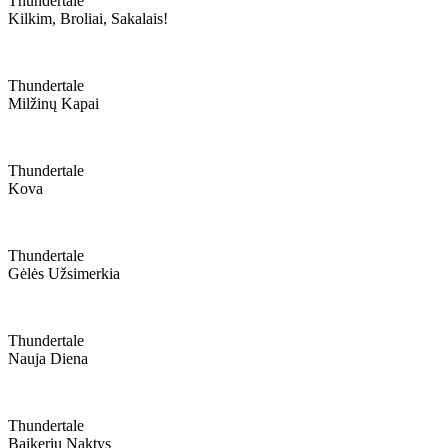
Thundertale
Kilkim, Broliai, Sakalais!
Thundertale
Milžinų Kapai
Thundertale
Kova
Thundertale
Gėlės Užsimerkia
Thundertale
Nauja Diena
Thundertale
Baikerių Naktys