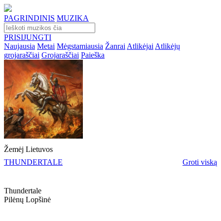
PAGRINDINIS
MUZIKA
PRISIJUNGTI
Naujausia
Metai
Mėgstamiausia
Žanrai
Atlikėjai
Atlikėjų
grojaraščiai
Grojaraščiai
Paieška
Žemėj Lietuvos
THUNDERTALE
Groti viską
Thundertale
Pilėnų Lopšinė