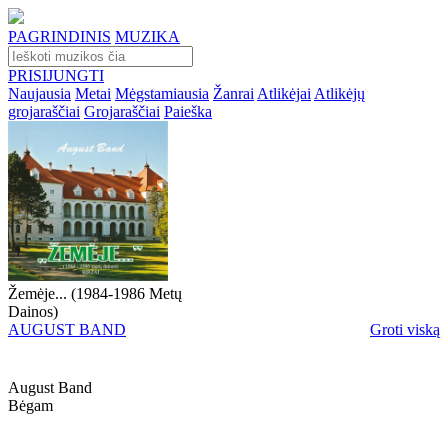
PAGRINDINIS
MUZIKA
PRISIJUNGTI
Naujausia
Metai
Mėgstamiausia
Žanrai
Atlikėjai
Atlikėjų
grojaraščiai
Grojaraščiai
Paieška
Žemėje... (1984-1986 Metų
Dainos)
AUGUST BAND
Groti viską
August Band
Bėgam