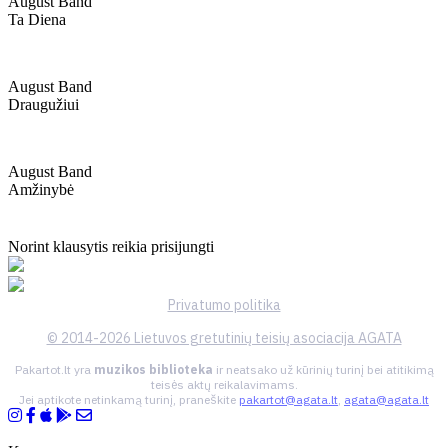
August Band
Ta Diena
August Band
Draugužiui
August Band
Amžinybė
Norint klausytis reikia prisijungti
Privatumo politika
© 2014-2026 Lietuvos gretutinių teisių asociacija AGATA
Pakartot.lt yra
muzikos biblioteka
ir neatsako už kūrinių turinį bei atitikimą
teisės aktų reikalavimams.
Jei aptikote netinkamą turinį, praneškite
pakartot@agata.lt
,
agata@agata.lt