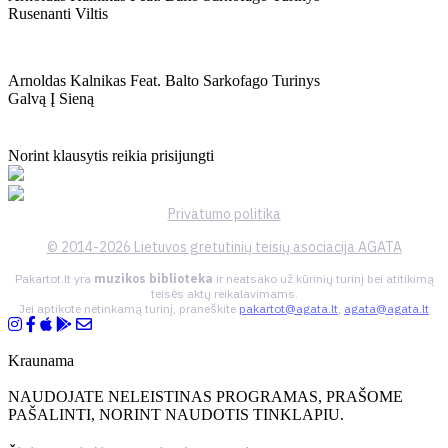
Rusenanti Viltis
Arnoldas Kalnikas Feat. Balto Sarkofago Turinys
Galvą Į Sieną
Norint klausytis reikia prisijungti
Privatumo politika
© 2014-2026 Lietuvos gretutinių teisių asociacija AGATA
Pakartot.lt yra
muzikos biblioteka
ir neatsako už kūrinių turinį bei atitikimą
teisės aktų reikalavimams.
Jei aptikote netinkamą turinį, praneškite
pakartot@agata.lt
,
agata@agata.lt
Kraunama
NAUDOJATE NELEISTINAS PROGRAMAS, PRAŠOME
PAŠALINTI, NORINT NAUDOTIS TINKLAPIU.