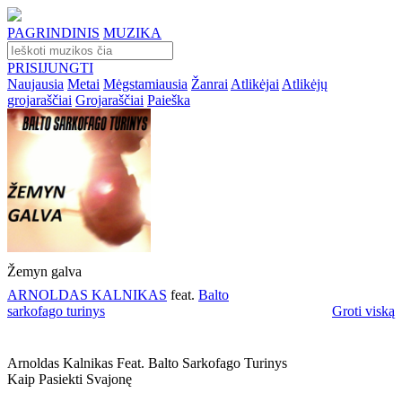
PAGRINDINIS
MUZIKA
PRISIJUNGTI
Naujausia
Metai
Mėgstamiausia
Žanrai
Atlikėjai
Atlikėjų
grojaraščiai
Grojaraščiai
Paieška
Žemyn galva
ARNOLDAS KALNIKAS
feat.
Balto
sarkofago turinys
Groti viską
Arnoldas Kalnikas Feat. Balto Sarkofago Turinys
Kaip Pasiekti Svajonę