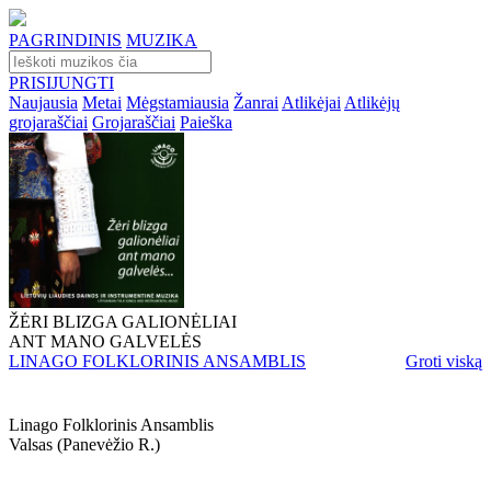
PAGRINDINIS
MUZIKA
PRISIJUNGTI
Naujausia
Metai
Mėgstamiausia
Žanrai
Atlikėjai
Atlikėjų
grojaraščiai
Grojaraščiai
Paieška
ŽĖRI BLIZGA GALIONĖLIAI
ANT MANO GALVELĖS
LINAGO FOLKLORINIS ANSAMBLIS
Groti viską
Linago Folklorinis Ansamblis
Valsas (panevėžio R.)