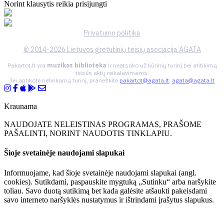
Norint klausytis reikia prisijungti
Privatumo politika
© 2014-2026 Lietuvos gretutinių teisių asociacija AGATA
Pakartot.lt yra
muzikos biblioteka
ir neatsako už kūrinių turinį bei atitikimą
teisės aktų reikalavimams.
Jei aptikote netinkamą turinį, praneškite
pakartot@agata.lt
,
agata@agata.lt
Kraunama
NAUDOJATE NELEISTINAS PROGRAMAS, PRAŠOME
PAŠALINTI, NORINT NAUDOTIS TINKLAPIU.
Šioje svetainėje naudojami slapukai
Informuojame, kad šioje svetainėje naudojami slapukai (angl.
cookies). Sutikdami, paspauskite mygtuką „Sutinku“ arba naršykite
toliau. Savo duotą sutikimą bet kada galėsite atšaukti pakeisdami
savo interneto naršyklės nustatymus ir ištrindami įrašytus slapukus.