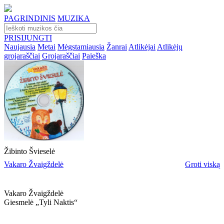
PAGRINDINIS
MUZIKA
PRISIJUNGTI
Naujausia
Metai
Mėgstamiausia
Žanrai
Atlikėjai
Atlikėjų
grojaraščiai
Grojaraščiai
Paieška
Žibinto Švieselė
Vakaro Žvaigždelė
Groti viską
Vakaro Žvaigždelė
Giesmelė „tyli Naktis“