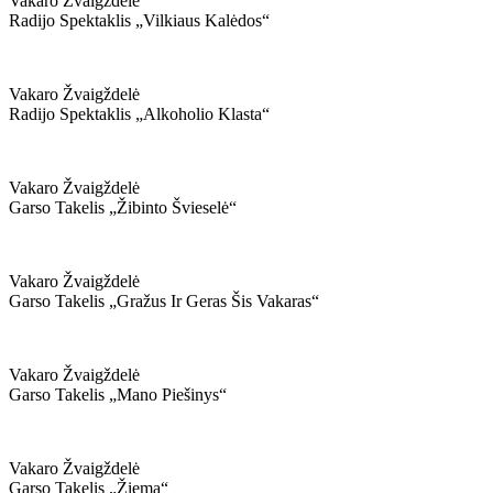
Vakaro Žvaigždelė
Radijo Spektaklis „vilkiaus Kalėdos“
Vakaro Žvaigždelė
Radijo Spektaklis „alkoholio Klasta“
Vakaro Žvaigždelė
Garso Takelis „žibinto Švieselė“
Vakaro Žvaigždelė
Garso Takelis „gražus Ir Geras Šis Vakaras“
Vakaro Žvaigždelė
Garso Takelis „mano Piešinys“
Vakaro Žvaigždelė
Garso Takelis „žiema“