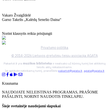
Vakaro Žvaigždelė
Garso Takelis „kalėdų Senelio Daina“
Norint klausytis reikia prisijungti
Privatumo politika
© 2014-2026 Lietuvos gretutinių teisių asociacija AGATA
Pakartot.lt yra
muzikos biblioteka
ir neatsako už kūrinių turinį bei atitikimą
teisės aktų reikalavimams.
Jei aptikote netinkamą turinį, praneškite
pakartot@agata.lt
,
agata@agata.lt
Kraunama
NAUDOJATE NELEISTINAS PROGRAMAS, PRAŠOME
PAŠALINTI, NORINT NAUDOTIS TINKLAPIU.
Šioje svetainėje naudojami slapukai