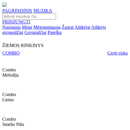
PAGRINDINIS
MUZIKA
PRISIJUNGTI
Naujausia
Metai
Mėgstamiausia
Žanrai
Atlikėjai
Atlikėjų
grojaraščiai
Grojaraščiai
Paieška
ŽIEMOS RINKINYS
COMBO
Groti viską
Combo
Melodija
Combo
Lietus
Combo
Smėlio Pilis