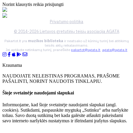
Norint klausytis reikia prisijungti
Privatumo politika
© 2014-2026 Lietuvos gretutinių teisių asociacija AGATA
Pakartot.lt yra
muzikos biblioteka
ir neatsako už kūrinių turinį bei atitikimą
teisės aktų reikalavimams.
Jei aptikote netinkamą turinį, praneškite
pakartot@agata.lt
,
agata@agata.lt
Kraunama
NAUDOJATE NELEISTINAS PROGRAMAS, PRAŠOME
PAŠALINTI, NORINT NAUDOTIS TINKLAPIU.
Šioje svetainėje naudojami slapukai
Informuojame, kad šioje svetainėje naudojami slapukai (angl.
cookies). Sutikdami, paspauskite mygtuką „Sutinku“ arba naršykite
toliau. Savo duotą sutikimą bet kada galėsite atšaukti pakeisdami
savo interneto naršyklės nustatymus ir ištrindami įrašytus slapukus.