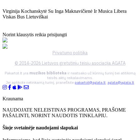
Virginija Kochanskytė Su Inga Maknavičienė Ir Musica Libera
Viskas Bus Lietuviškai
Norint klausytis reikia prisijungti
Privatumo politika
© 2014-2026 Lietuvos gretutinių teisių asociacija AGATA
Pakartot.lt yra
muzikos biblioteka
ir neatsako už kūrinių turinį bei atitikimą
teisės aktų reikalavimams.
Jei aptikote netinkamą turinį, praneškite
pakartot@agata.lt
,
agata@agata.lt
Kraunama
NAUDOJATE NELEISTINAS PROGRAMAS, PRAŠOME
PAŠALINTI, NORINT NAUDOTIS TINKLAPIU.
Šioje svetainėje naudojami slapukai