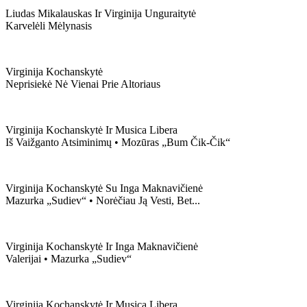
Liudas Mikalauskas Ir Virginija Unguraitytė
Karvelėli Mėlynasis
Virginija Kochanskytė
Neprisiekė Nė Vienai Prie Altoriaus
Virginija Kochanskytė Ir Musica Libera
Iš Vaižganto Atsiminimų • Mozūras „bum Čik-Čik“
Virginija Kochanskytė Su Inga Maknavičienė
Mazurka „sudiev“ • Norėčiau Ją Vesti, Bet...
Virginija Kochanskytė Ir Inga Maknavičienė
Valerijai • Mazurka „sudiev“
Virginija Kochanskytė Ir Musica Libera