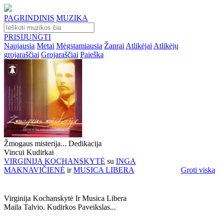
PAGRINDINIS
MUZIKA
PRISIJUNGTI
Naujausia
Metai
Mėgstamiausia
Žanrai
Atlikėjai
Atlikėjų
grojaraščiai
Grojaraščiai
Paieška
Žmogaus misterija... Dedikacija
Vincui Kudirkai
VIRGINIJA KOCHANSKYTĖ
su
INGA
MAKNAVIČIENĖ
ir
MUSICA LIBERA
Groti viską
Virginija Kochanskytė Ir Musica Libera
Maila Talvio. Kudirkos Paveikslas...