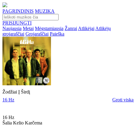
PAGRINDINIS
MUZIKA
PRISIJUNGTI
Naujausia
Metai
Mėgstamiausia
Žanrai
Atlikėjai
Atlikėjų
grojaraščiai
Grojaraščiai
Paieška
Žodžiai Į Širdį
16 Hz
Groti viską
16 Hz
Šalia Kelio Karčema