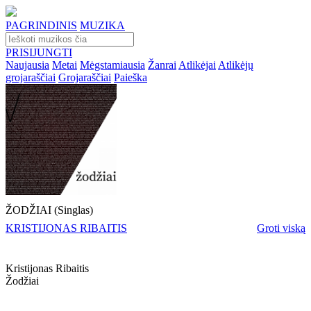
PAGRINDINIS
MUZIKA
PRISIJUNGTI
Naujausia
Metai
Mėgstamiausia
Žanrai
Atlikėjai
Atlikėjų
grojaraščiai
Grojaraščiai
Paieška
ŽODŽIAI (Singlas)
KRISTIJONAS RIBAITIS
Groti viską
Kristijonas Ribaitis
Žodžiai