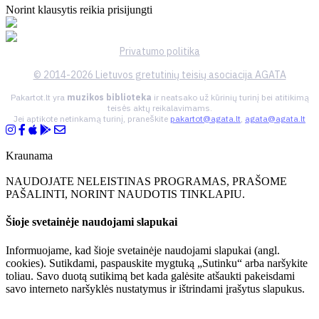
Norint klausytis reikia prisijungti
Privatumo politika
© 2014-2026 Lietuvos gretutinių teisių asociacija AGATA
Pakartot.lt yra
muzikos biblioteka
ir neatsako už kūrinių turinį bei atitikimą
teisės aktų reikalavimams.
Jei aptikote netinkamą turinį, praneškite
pakartot@agata.lt
,
agata@agata.lt
Kraunama
NAUDOJATE NELEISTINAS PROGRAMAS, PRAŠOME
PAŠALINTI, NORINT NAUDOTIS TINKLAPIU.
Šioje svetainėje naudojami slapukai
Informuojame, kad šioje svetainėje naudojami slapukai (angl.
cookies). Sutikdami, paspauskite mygtuką „Sutinku“ arba naršykite
toliau. Savo duotą sutikimą bet kada galėsite atšaukti pakeisdami
savo interneto naršyklės nustatymus ir ištrindami įrašytus slapukus.