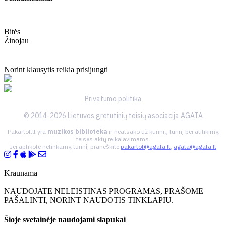
Bitės
Žinojau
Norint klausytis reikia prisijungti
Privatumo politika
© 2014-2026 Lietuvos gretutinių teisių asociacija AGATA
Pakartot.lt yra
muzikos biblioteka
ir neatsako už kūrinių turinį bei atitikimą
teisės aktų reikalavimams.
Jei aptikote netinkamą turinį, praneškite
pakartot@agata.lt
,
agata@agata.lt
Kraunama
NAUDOJATE NELEISTINAS PROGRAMAS, PRAŠOME
PAŠALINTI, NORINT NAUDOTIS TINKLAPIU.
Šioje svetainėje naudojami slapukai