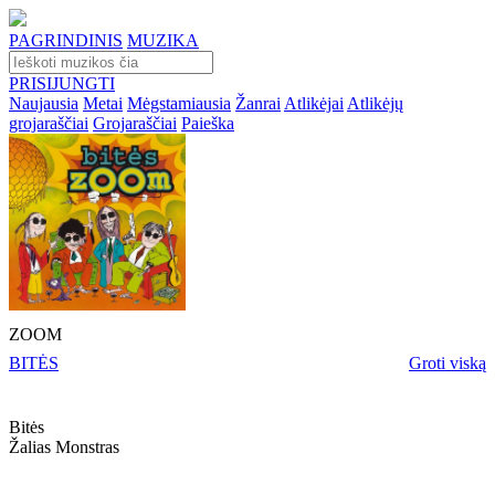
PAGRINDINIS
MUZIKA
PRISIJUNGTI
Naujausia
Metai
Mėgstamiausia
Žanrai
Atlikėjai
Atlikėjų
grojaraščiai
Grojaraščiai
Paieška
ZOOM
BITĖS
Groti viską
Bitės
Žalias Monstras