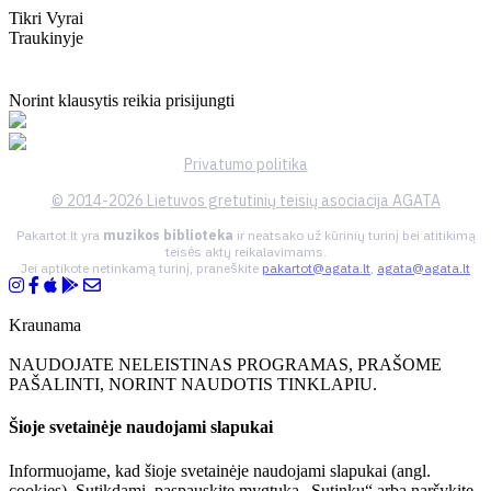
Tikri Vyrai
Traukinyje
Norint klausytis reikia prisijungti
Privatumo politika
© 2014-2026 Lietuvos gretutinių teisių asociacija AGATA
Pakartot.lt yra
muzikos biblioteka
ir neatsako už kūrinių turinį bei atitikimą
teisės aktų reikalavimams.
Jei aptikote netinkamą turinį, praneškite
pakartot@agata.lt
,
agata@agata.lt
Kraunama
NAUDOJATE NELEISTINAS PROGRAMAS, PRAŠOME
PAŠALINTI, NORINT NAUDOTIS TINKLAPIU.
Šioje svetainėje naudojami slapukai
Informuojame, kad šioje svetainėje naudojami slapukai (angl.
cookies). Sutikdami, paspauskite mygtuką „Sutinku“ arba naršykite