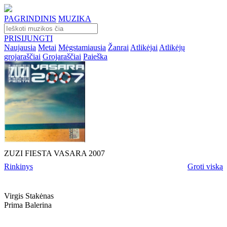
PAGRINDINIS
MUZIKA
PRISIJUNGTI
Naujausia
Metai
Mėgstamiausia
Žanrai
Atlikėjai
Atlikėjų
grojaraščiai
Grojaraščiai
Paieška
ZUZI FIESTA VASARA 2007
Rinkinys
Groti viską
Virgis Stakėnas
Prima Balerina