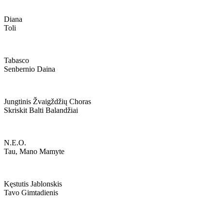
Diana
Toli
Tabasco
Senbernio Daina
Jungtinis Žvaigždžių Choras
Skriskit Balti Balandžiai
N.e.o.
Tau, Mano Mamyte
Kęstutis Jablonskis
Tavo Gimtadienis