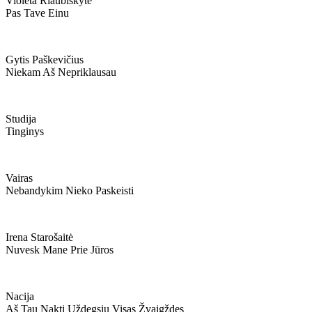
Violeta Riaubiškytė
Pas Tave Einu
Gytis Paškevičius
Niekam Aš Nepriklausau
Studija
Tinginys
Vairas
Nebandykim Nieko Paskeisti
Irena Starošaitė
Nuvesk Mane Prie Jūros
Nacija
Aš Tau Naktį Uždegsiu Visas Žvaigždes