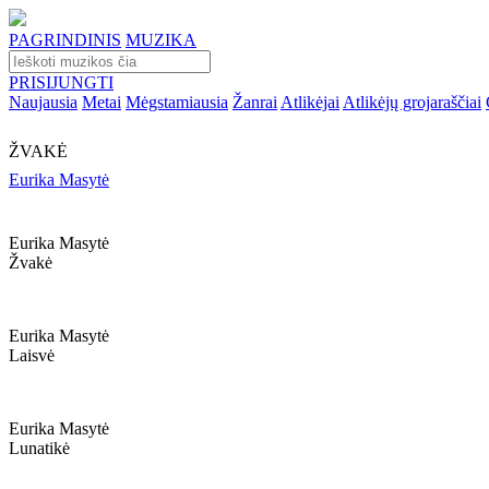
PAGRINDINIS
MUZIKA
PRISIJUNGTI
Naujausia
Metai
Mėgstamiausia
Žanrai
Atlikėjai
Atlikėjų grojaraščiai
ŽVAKĖ
Eurika Masytė
Eurika Masytė
Žvakė
Eurika Masytė
Laisvė
Eurika Masytė
Lunatikė