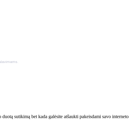
ikalavimams.
 duotą sutikimą bet kada galėsite atšaukti pakeisdami savo interneto