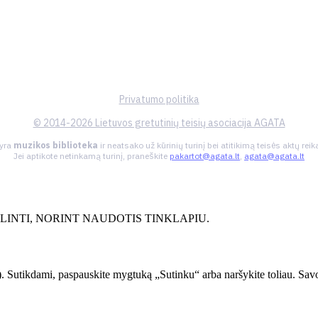
Privatumo politika
© 2014-2026 Lietuvos gretutinių teisių asociacija AGATA
 yra
muzikos biblioteka
ir neatsako už kūrinių turinį bei atitikimą teisės aktų re
Jei aptikote netinkamą turinį, praneškite
pakartot@agata.lt
,
agata@agata.lt
INTI, NORINT NAUDOTIS TINKLAPIU.
. Sutikdami, paspauskite mygtuką „Sutinku“ arba naršykite toliau. Savo