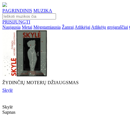
PAGRINDINIS
MUZIKA
PRISIJUNGTI
Naujausia
Metai
Mėgstamiausia
Žanrai
Atlikėjai
Atlikėjų grojaraščiai
ŽYDINČIŲ MOTERŲ DŽIAUGSMAS
Skylė
Skylė
Sapnas