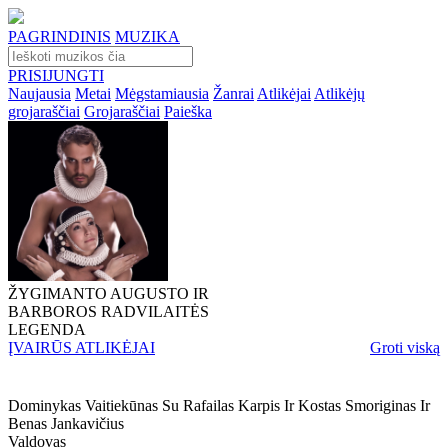
PAGRINDINIS
MUZIKA
PRISIJUNGTI
Naujausia
Metai
Mėgstamiausia
Žanrai
Atlikėjai
Atlikėjų
grojaraščiai
Grojaraščiai
Paieška
ŽYGIMANTO AUGUSTO IR
BARBOROS RADVILAITĖS
LEGENDA
ĮVAIRŪS ATLIKĖJAI
Groti viską
Dominykas Vaitiekūnas Su Rafailas Karpis Ir Kostas Smoriginas Ir
Benas Jankavičius
Valdovas