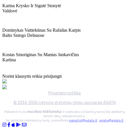
Karina Krysko Ir Sigutė Stonytė
Valdovė
Dominykas Vaitiekūnas Su Rafailas Karpis
Balto Sniego Delnuose
Kostas Smoriginas Su Mantas Jankavičius
Karūna
Norint klausytis reikia prisijungti
Privatumo politika
© 2014-2026 Lietuvos gretutinių teisių asociacija AGATA
Pakartot.lt yra
muzikos biblioteka
ir neatsako už kūrinių turinį bei atitikimą
teisės aktų reikalavimams.
Jei aptikote netinkamą turinį, praneškite
pakartot@agata.lt
,
agata@agata.lt