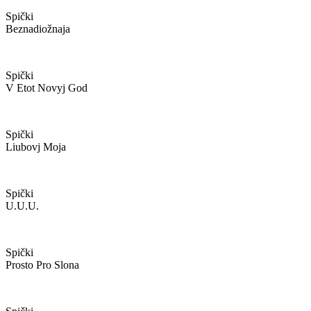
Spički
Beznadiožnaja
Spički
V Etot Novyj God
Spički
Liubovj Moja
Spički
U.u.u.
Spički
Prosto Pro Slona