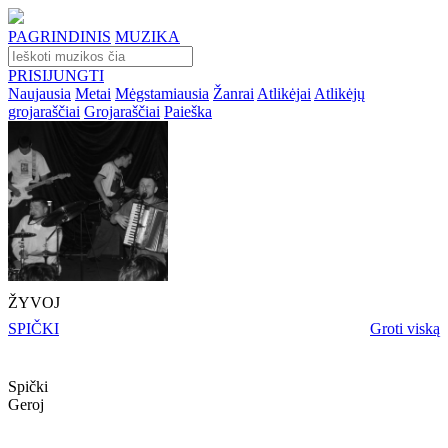
PAGRINDINIS
MUZIKA
PRISIJUNGTI
Naujausia
Metai
Mėgstamiausia
Žanrai
Atlikėjai
Atlikėjų
grojaraščiai
Grojaraščiai
Paieška
ŽYVOJ
SPIČKI
Groti viską
Spički
Geroj