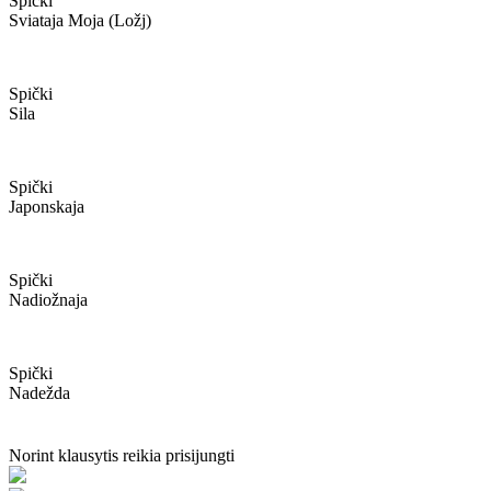
Spički
Sviataja Moja (ložj)
Spički
Sila
Spički
Japonskaja
Spički
Nadiožnaja
Spički
Nadežda
Norint klausytis reikia prisijungti