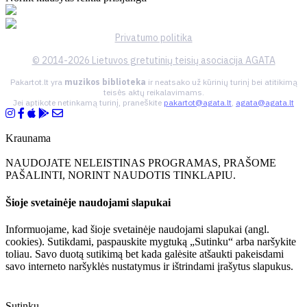
Privatumo politika
© 2014-2026 Lietuvos gretutinių teisių asociacija AGATA
Pakartot.lt yra
muzikos biblioteka
ir neatsako už kūrinių turinį bei atitikimą
teisės aktų reikalavimams.
Jei aptikote netinkamą turinį, praneškite
pakartot@agata.lt
,
agata@agata.lt
Kraunama
NAUDOJATE NELEISTINAS PROGRAMAS, PRAŠOME
PAŠALINTI, NORINT NAUDOTIS TINKLAPIU.
Šioje svetainėje naudojami slapukai
Informuojame, kad šioje svetainėje naudojami slapukai (angl.
cookies). Sutikdami, paspauskite mygtuką „Sutinku“ arba naršykite
toliau. Savo duotą sutikimą bet kada galėsite atšaukti pakeisdami
savo interneto naršyklės nustatymus ir ištrindami įrašytus slapukus.
Sutinku