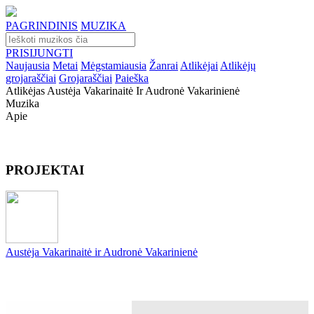
PAGRINDINIS
MUZIKA
PRISIJUNGTI
Naujausia
Metai
Mėgstamiausia
Žanrai
Atlikėjai
Atlikėjų
grojaraščiai
Grojaraščiai
Paieška
Atlikėjas Austėja Vakarinaitė Ir Audronė Vakarinienė
Muzika
Apie
PROJEKTAI
Austėja Vakarinaitė ir Audronė Vakarinienė