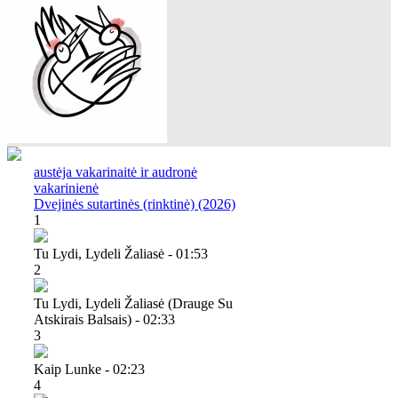
austėja vakarinaitė ir audronė
vakarinienė
Dvejinės sutartinės (rinktinė) (2026)
1
Tu Lydi, Lydeli Žaliasė - 01:53
2
Tu Lydi, Lydeli Žaliasė (drauge Su
Atskirais Balsais) - 02:33
3
Kaip Lunke - 02:23
4