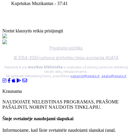
Kupriukas Muzikantas - 37:41
Norint klausytis reikia prisijungti
Privatumo politika
© 2014-2026 Lietuvos gretutinių teisių asociacija AGATA
Pakartot.lt yra
muzikos biblioteka
ir neatsako už kūrinių turinį bei atitikimą
teisės aktų reikalavimams.
Jei aptikote netinkamą turinį, praneškite
pakartot@agata.lt
,
agata@agata.lt
Kraunama
NAUDOJATE NELEISTINAS PROGRAMAS, PRAŠOME
PAŠALINTI, NORINT NAUDOTIS TINKLAPIU.
Šioje svetainėje naudojami slapukai
Informuojame, kad šioje svetainėje naudojami slapukai (angl.