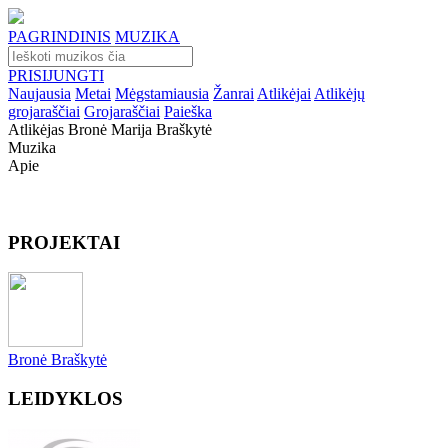
PAGRINDINIS
MUZIKA
PRISIJUNGTI
Naujausia
Metai
Mėgstamiausia
Žanrai
Atlikėjai
Atlikėjų
grojaraščiai
Grojaraščiai
Paieška
Atlikėjas Bronė Marija Braškytė
Muzika
Apie
PROJEKTAI
Bronė Braškytė
LEIDYKLOS