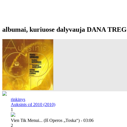
albumai, kuriuose dalyvauja DANA TRE
rinkinys
Auksinis cd 2010 (2010)
1
Vien Tik Menui... (iš Operos „toska“) - 03:06
2