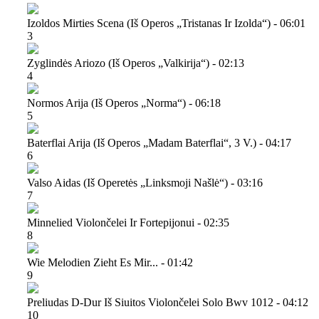
Izoldos Mirties Scena (iš Operos „tristanas Ir Izolda“) - 06:01
3
Zyglindės Ariozo (iš Operos „valkirija“) - 02:13
4
Normos Arija (iš Operos „norma“) - 06:18
5
Baterflai Arija (iš Operos „madam Baterflai“, 3 V.) - 04:17
6
Valso Aidas (iš Operetės „linksmoji Našlė“) - 03:16
7
Minnelied Violončelei Ir Fortepijonui - 02:35
8
Wie Melodien Zieht Es Mir... - 01:42
9
Preliudas D-Dur Iš Siuitos Violončelei Solo Bwv 1012 - 04:12
10