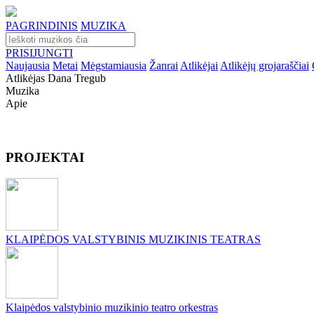
PAGRINDINIS
MUZIKA
PRISIJUNGTI
Naujausia
Metai
Mėgstamiausia
Žanrai
Atlikėjai
Atlikėjų grojaraščiai
Atlikėjas Dana Tregub
Muzika
Apie
PROJEKTAI
KLAIPĖDOS VALSTYBINIS MUZIKINIS TEATRAS
Klaipėdos valstybinio muzikinio teatro orkestras