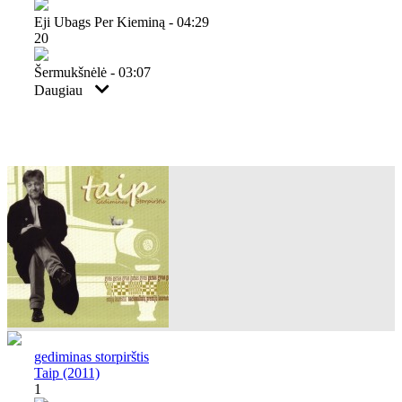
Eji Ubags Per Kieminą - 04:29
20
Šermukšnėlė - 03:07
Daugiau
gediminas storpirštis
Taip (2011)
1