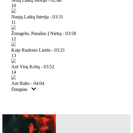
Senų Laikų Istorija - 02:48
10
Naujų Laikų Isterija - 03:31
11
Žmogelis, Panašus Į Nieką - 03:58
12
Kaip Rudenio Lietūs - 03:21
13
Ant Visų Kelių - 03:52
14
Ant Balto - 04:04
Daugiau