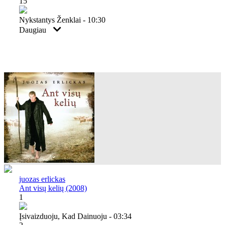
15
Nykstantys Ženklai - 10:30
Daugiau
juozas erlickas
Ant visų kelių (2008)
1
Įsivaizduoju, Kad Dainuoju - 03:34