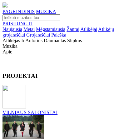
PAGRINDINIS
MUZIKA
PRISIJUNGTI
Naujausia
Metai
Mėgstamiausia
Žanrai
Atlikėjai
Atlikėjų
grojaraščiai
Grojaraščiai
Paieška
Atlikėjas Ir Autorius Daumantas Slipkus
Muzika
Apie
PROJEKTAI
VILNIAUS SALONISTAI