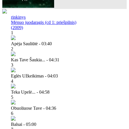
rinkinys
Mėnuo juodaragis (cd 1: priešpilnis)
(2009)
1
Apėja Sauliūtė - 03:40
2
Kas Tave Šaukia... - 04:31
3
Eglės Užkeikimas - 04:03
4
Teka Upelė... - 04:58
5
Obuoliuose Tave - 04:36
6
Balsai - 05:00