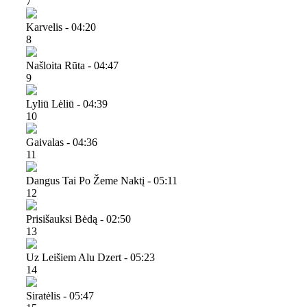
7
Karvelis - 04:20
8
Našloita Rūta - 04:47
9
Lyliū Lėliū - 04:39
10
Gaivalas - 04:36
11
Dangus Tai Po Žeme Naktį - 05:11
12
Prisišauksi Bėdą - 02:50
13
Uz Leišiem Alu Dzert - 05:23
14
Siratėlis - 05:47