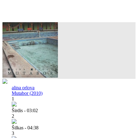
alina orlova
Mutabor (2010)
1
Širdis - 03:02
2
Šilkas - 04:38
3