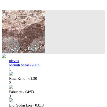
pievos
Mėnuli baltas (2007)
1
Rasa Krito - 01:30
2
Pabudau - 04:53
3
Lioj Sodai Lioj - 03:13