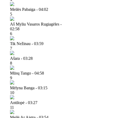
Meilės Pabaiga - 04:02
5
Aš Myliu Vasaros Rugiagėles -
02:58
6
Tik Nežinau - 03:59
7
Ašara - 03:28
8
Mūsų Tango - 04:58
9
Mėlyna Banga - 03:15
10
Antilopė - 03:27
11
Meilė Ar Aistra - 03:54