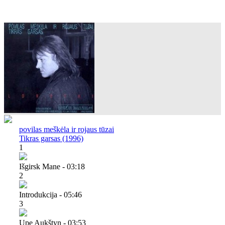
povilas meškėla ir rojaus tūzai
Tikras garsas (1996)
1
Išgirsk Mane - 03:18
2
Introdukcija - 05:46
3
Upe Aukštyn - 03:53