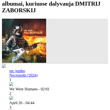
albumai, kuriuose dalyvauja DMITRIJ
ZABORSKIJ
mr. jumbo
Necropolis (2024)
1
We Were Humans - 02:01
2
April 26 - 04:44
3