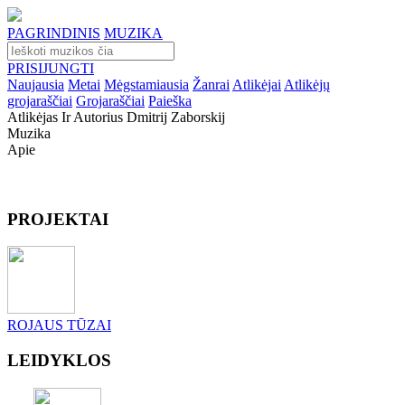
PAGRINDINIS
MUZIKA
PRISIJUNGTI
Naujausia
Metai
Mėgstamiausia
Žanrai
Atlikėjai
Atlikėjų
grojaraščiai
Grojaraščiai
Paieška
Atlikėjas Ir Autorius Dmitrij Zaborskij
Muzika
Apie
PROJEKTAI
ROJAUS TŪZAI
LEIDYKLOS