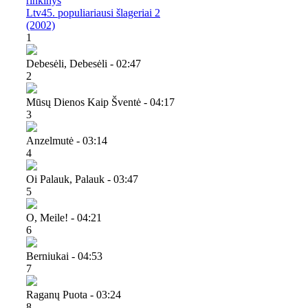
rinkinys
Ltv45. populiariausi šlageriai 2
(2002)
1
Debesėli, Debesėli - 02:47
2
Mūsų Dienos Kaip Šventė - 04:17
3
Anzelmutė - 03:14
4
Oi Palauk, Palauk - 03:47
5
O, Meile! - 04:21
6
Berniukai - 04:53
7
Raganų Puota - 03:24
8