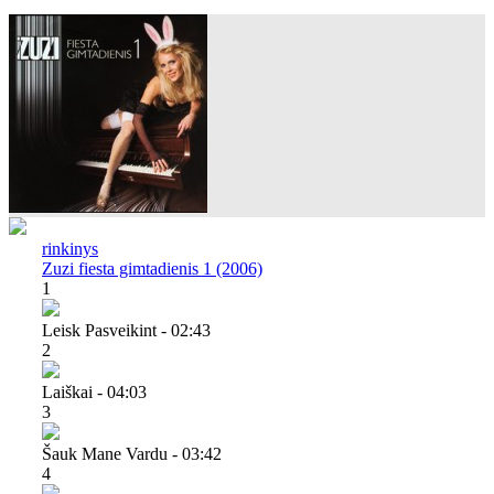
rinkinys
Zuzi fiesta gimtadienis 1 (2006)
1
Leisk Pasveikint - 02:43
2
Laiškai - 04:03
3
Šauk Mane Vardu - 03:42
4