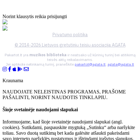
Norint klausytis reikia prisijungti
Privatumo politika
© 2014-2026 Lietuvos gretutinių teisių asociacija AGATA
Pakartot.lt yra
muzikos biblioteka
ir neatsako už kūrinių turinį bei atitikimą
teisės aktų reikalavimams.
Jei aptikote netinkamą turinį, praneškite
pakartot@agata.lt
,
agata@agata.lt
Kraunama
NAUDOJATE NELEISTINAS PROGRAMAS, PRAŠOME
PAŠALINTI, NORINT NAUDOTIS TINKLAPIU.
Šioje svetainėje naudojami slapukai
Informuojame, kad šioje svetainėje naudojami slapukai (angl.
cookies). Sutikdami, paspauskite mygtuką „Sutinku“ arba naršykite
toliau. Savo duotą sutikimą bet kada galėsite atšaukti pakeisdami
savo interneto naršyklės nustatymus ir ištrindami įrašytus slapukus.