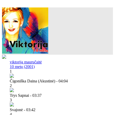
viktorija mauručaitė
10 metų (2001)
1
Čigoniška Daina (akustinė) - 04:04
2
Trys Sapnai - 03:37
3
Svajonė - 03:42
4