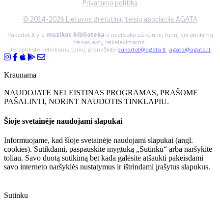
Privatumo politika
© 2014-2026 Lietuvos gretutinių teisių asociacija AGATA
Pakartot.lt yra
muzikos biblioteka
ir neatsako už kūrinių turinį bei atitikimą
teisės aktų reikalavimams.
Jei aptikote netinkamą turinį, praneškite
pakartot@agata.lt
,
agata@agata.lt
Kraunama
NAUDOJATE NELEISTINAS PROGRAMAS, PRAŠOME
PAŠALINTI, NORINT NAUDOTIS TINKLAPIU.
Šioje svetainėje naudojami slapukai
Informuojame, kad šioje svetainėje naudojami slapukai (angl.
cookies). Sutikdami, paspauskite mygtuką „Sutinku“ arba naršykite
toliau. Savo duotą sutikimą bet kada galėsite atšaukti pakeisdami
savo interneto naršyklės nustatymus ir ištrindami įrašytus slapukus.
Sutinku