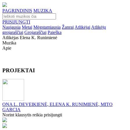
PAGRINDINIS
MUZIKA
PRISIJUNGTI
Naujausia
Metai
Mėgstamiausia
Žanrai
Atlikėjai
Atlikėjų
grojaraščiai
Grojaraščiai
Paieška
Atlikėjas Elena K. Runimienė
Muzika
Apie
PROJEKTAI
ONA L. DEVEIKIENĖ, ELENA K. RUNIMIENĖ, MITO
GARCIA
Norint klausytis reikia prisijungti