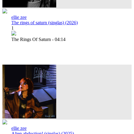
ellie zee
The rings of saturn (singlas) (2026)
1
The Rings Of Saturn - 04:14
ellie zee
Alien abduction! (singlas) (2025)