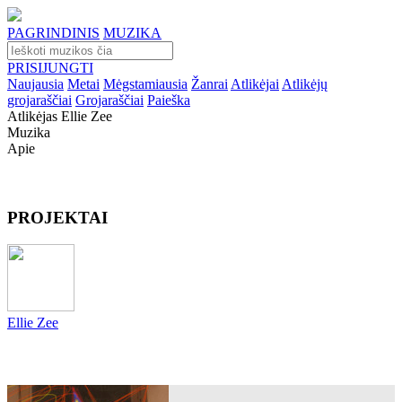
PAGRINDINIS
MUZIKA
PRISIJUNGTI
Naujausia
Metai
Mėgstamiausia
Žanrai
Atlikėjai
Atlikėjų
grojaraščiai
Grojaraščiai
Paieška
Atlikėjas Ellie Zee
Muzika
Apie
PROJEKTAI
Ellie Zee