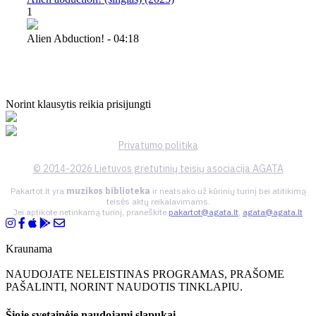
1
Alien Abduction! - 04:18
Norint klausytis reikia prisijungti
Privatumo politika
© 2014-2026 Lietuvos gretutinių teisių asociacija AGATA
Pakartot.lt yra
muzikos biblioteka
ir neatsako už kūrinių turinį bei atitikimą
teisės aktų reikalavimams.
Jei aptikote netinkamą turinį, praneškite
pakartot@agata.lt
,
agata@agata.lt
Kraunama
NAUDOJATE NELEISTINAS PROGRAMAS, PRAŠOME
PAŠALINTI, NORINT NAUDOTIS TINKLAPIU.
Šioje svetainėje naudojami slapukai