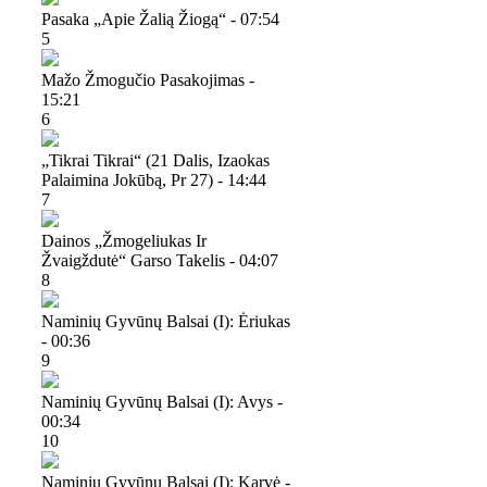
Pasaka „apie Žalią Žiogą“ - 07:54
5
Mažo Žmogučio Pasakojimas -
15:21
6
„tikrai Tikrai“ (21 Dalis, Izaokas
Palaimina Jokūbą, Pr 27) - 14:44
7
Dainos „žmogeliukas Ir
Žvaigždutė“ Garso Takelis - 04:07
8
Naminių Gyvūnų Balsai (i): Ėriukas
- 00:36
9
Naminių Gyvūnų Balsai (i): Avys -
00:34
10
Naminių Gyvūnų Balsai (i): Karvė -