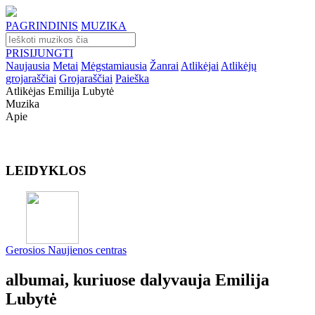
PAGRINDINIS
MUZIKA
PRISIJUNGTI
Naujausia
Metai
Mėgstamiausia
Žanrai
Atlikėjai
Atlikėjų
grojaraščiai
Grojaraščiai
Paieška
Atlikėjas Emilija Lubytė
Muzika
Apie
LEIDYKLOS
Gerosios Naujienos centras
albumai, kuriuose dalyvauja Emilija
Lubytė