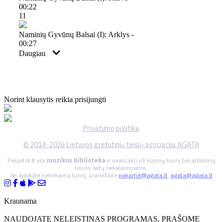
00:22
11
Naminių Gyvūnų Balsai (i): Arklys -
00:27
Daugiau
Norint klausytis reikia prisijungti
Privatumo politika
© 2014-2026 Lietuvos gretutinių teisių asociacija AGATA
Pakartot.lt yra
muzikos biblioteka
ir neatsako už kūrinių turinį bei atitikimą
teisės aktų reikalavimams.
Jei aptikote netinkamą turinį, praneškite
pakartot@agata.lt
,
agata@agata.lt
Kraunama
NAUDOJATE NELEISTINAS PROGRAMAS, PRAŠOME