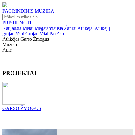
PAGRINDINIS
MUZIKA
PRISIJUNGTI
Naujausia
Metai
Mėgstamiausia
Žanrai
Atlikėjai
Atlikėjų
grojaraščiai
Grojaraščiai
Paieška
Atlikėjas Garso Žmogus
Muzika
Apie
PROJEKTAI
GARSO ŽMOGUS