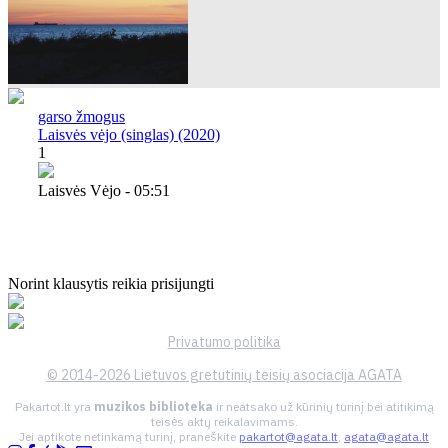
garso žmogus
Laisvės vėjo (singlas) (2020)
1
Laisvės Vėjo - 05:51
Norint klausytis reikia prisijungti
Privatumo politika
© 2014-2026 Lietuvos gretutinių teisių asociacija AGATA
Pakartot.lt yra
muzikos biblioteka
ir neatsako už kūrinių turinį bei atitikimą
teisės aktų reikalavimams.
Jei aptikote netinkamą turinį, praneškite
pakartot@agata.lt
,
agata@agata.lt