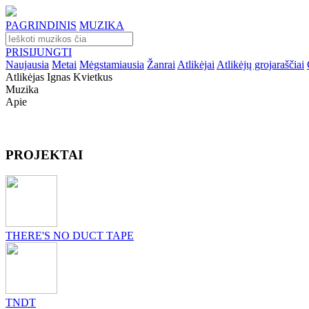
PAGRINDINIS
MUZIKA
PRISIJUNGTI
Naujausia
Metai
Mėgstamiausia
Žanrai
Atlikėjai
Atlikėjų grojaraščiai
Atlikėjas Ignas Kvietkus
Muzika
Apie
PROJEKTAI
THERE'S NO DUCT TAPE
TNDT