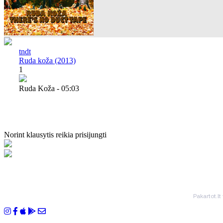
tndt
Ruda koža (2013)
1
Ruda Koža - 05:03
Norint klausytis reikia prisijungti
Pakartot.lt