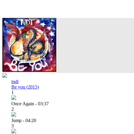
tndt
Be you (2015)
1
Once Again - 03:37
2
Jump - 04:20
3