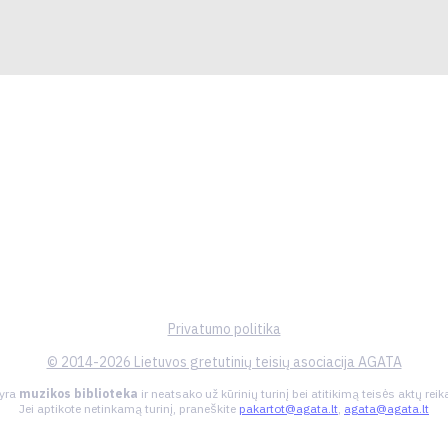
Privatumo politika
© 2014-2026 Lietuvos gretutinių teisių asociacija AGATA
 yra
muzikos biblioteka
ir neatsako už kūrinių turinį bei atitikimą teisės aktų re
Jei aptikote netinkamą turinį, praneškite
pakartot@agata.lt
,
agata@agata.lt