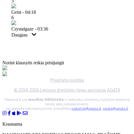
5
Geist - 04:18
6
Crystalgaze - 03:36
Daugiau
Norint klausytis reikia prisijungti
Privatumo politika
© 2014-2026 Lietuvos gretutinių teisių asociacija AGATA
Pakartot.lt yra
muzikos biblioteka
ir neatsako už kūrinių turinį bei atitikimą
teisės aktų reikalavimams.
Jei aptikote netinkamą turinį, praneškite
pakartot@agata.lt
,
agata@agata.lt
Kraunama