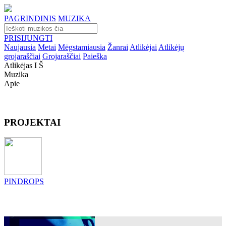
PAGRINDINIS
MUZIKA
PRISIJUNGTI
Naujausia
Metai
Mėgstamiausia
Žanrai
Atlikėjai
Atlikėjų
grojaraščiai
Grojaraščiai
Paieška
Atlikėjas I Š
Muzika
Apie
PROJEKTAI
PINDROPS