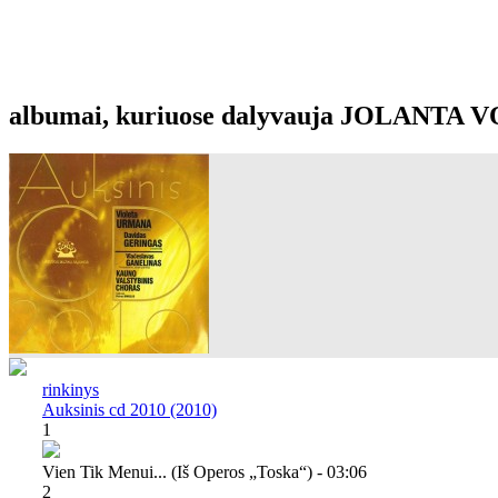
albumai, kuriuose dalyvauja JOLANT
rinkinys
Auksinis cd 2010 (2010)
1
Vien Tik Menui... (iš Operos „toska“) - 03:06
2