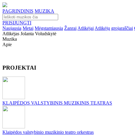
PAGRINDINIS
MUZIKA
PRISIJUNGTI
Naujausia
Metai
Mėgstamiausia
Žanrai
Atlikėjai
Atlikėjų grojaraščiai
Atlikėjas Jolanta Voludskytė
Muzika
Apie
PROJEKTAI
KLAIPĖDOS VALSTYBINIS MUZIKINIS TEATRAS
Klaipėdos valstybinio muzikinio teatro orkestras