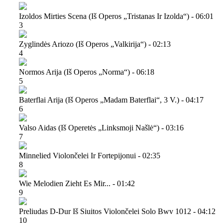
Izoldos Mirties Scena (iš Operos „tristanas Ir Izolda“) - 06:01
3
Zyglindės Ariozo (iš Operos „valkirija“) - 02:13
4
Normos Arija (iš Operos „norma“) - 06:18
5
Baterflai Arija (iš Operos „madam Baterflai“, 3 V.) - 04:17
6
Valso Aidas (iš Operetės „linksmoji Našlė“) - 03:16
7
Minnelied Violončelei Ir Fortepijonui - 02:35
8
Wie Melodien Zieht Es Mir... - 01:42
9
Preliudas D-Dur Iš Siuitos Violončelei Solo Bwv 1012 - 04:12
10