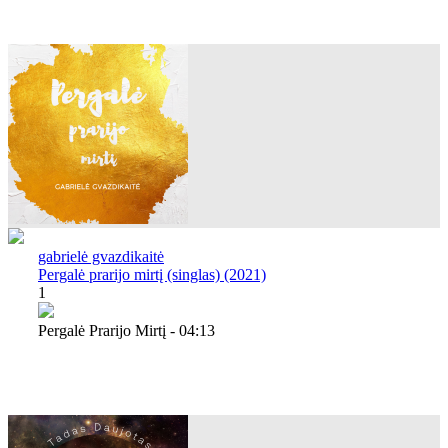
gabrielė gvazdikaitė
Pergalė prarijo mirtį (singlas) (2021)
1
Pergalė Prarijo Mirtį - 04:13