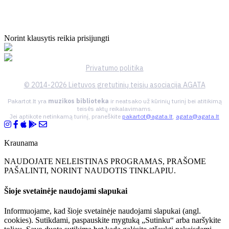
Norint klausytis reikia prisijungti
Privatumo politika
© 2014-2026 Lietuvos gretutinių teisių asociacija AGATA
Pakartot.lt yra
muzikos biblioteka
ir neatsako už kūrinių turinį bei atitikimą
teisės aktų reikalavimams.
Jei aptikote netinkamą turinį, praneškite
pakartot@agata.lt
,
agata@agata.lt
Kraunama
NAUDOJATE NELEISTINAS PROGRAMAS, PRAŠOME
PAŠALINTI, NORINT NAUDOTIS TINKLAPIU.
Šioje svetainėje naudojami slapukai
Informuojame, kad šioje svetainėje naudojami slapukai (angl.
cookies). Sutikdami, paspauskite mygtuką „Sutinku“ arba naršykite