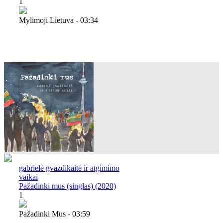
1
Mylimoji Lietuva - 03:34
gabrielė gvazdikaitė ir atgimimo
vaikai
Pažadinki mus (singlas) (2020)
1
Pažadinki Mus - 03:59