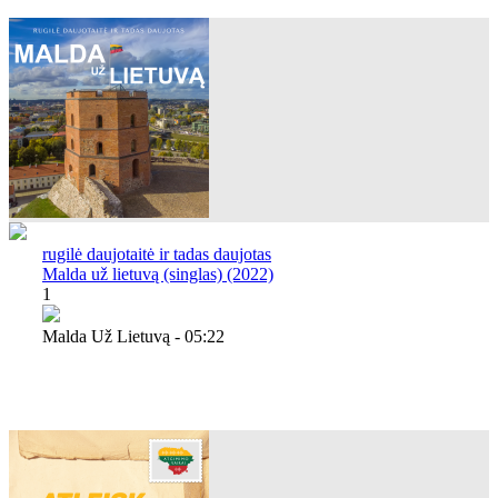
rugilė daujotaitė ir tadas daujotas
Malda už lietuvą (singlas) (2022)
1
Malda Už Lietuvą - 05:22