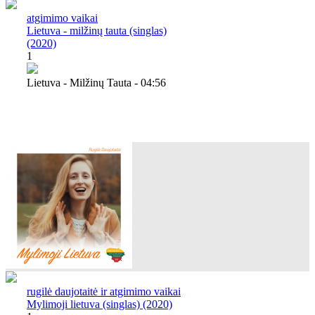
atgimimo vaikai
Lietuva - milžinų tauta (singlas)
(2020)
1
Lietuva - Milžinų Tauta - 04:56
rugilė daujotaitė ir atgimimo vaikai
Mylimoji lietuva (singlas) (2020)