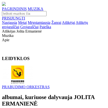
PAGRINDINIS
MUZIKA
PRISIJUNGTI
Naujausia
Metai
Mėgstamiausia
Žanrai
Atlikėjai
Atlikėjų
grojaraščiai
Grojaraščiai
Paieška
Atlikėjas Jolita Ermanienė
Muzika
Apie
LEIDYKLOS
PRABUDIMO ORKESTRAS
albumai, kuriuose dalyvauja JOLITA
ERMANIENĖ