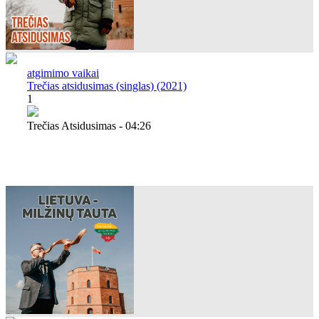
atgimimo vaikai
Trečias atsidusimas (singlas) (2021)
1
Trečias Atsidusimas - 04:26