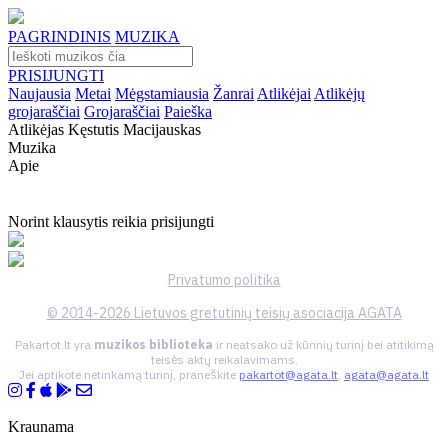
PAGRINDINIS
MUZIKA
PRISIJUNGTI
Naujausia
Metai
Mėgstamiausia
Žanrai
Atlikėjai
Atlikėjų
grojaraščiai
Grojaraščiai
Paieška
Atlikėjas Kęstutis Macijauskas
Muzika
Apie
Norint klausytis reikia prisijungti
Privatumo politika
© 2014-2026 Lietuvos gretutinių teisių asociacija AGATA
Pakartot.lt yra
muzikos biblioteka
ir neatsako už kūrinių turinį bei atitikimą
teisės aktų reikalavimams.
Jei aptikote netinkamą turinį, praneškite
pakartot@agata.lt
,
agata@agata.lt
Kraunama