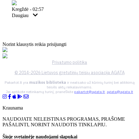
Kregždė - 02:57
Daugiau
Norint klausytis reikia prisijungti
Privatumo politika
© 2014-2026 Lietuvos gretutinių teisių asociacija AGATA
Pakartot.lt yra
muzikos biblioteka
ir neatsako už kūrinių turinį bei atitikimą
teisės aktų reikalavimams.
Jei aptikote netinkamą turinį, praneškite
pakartot@agata.lt
,
agata@agata.lt
Kraunama
NAUDOJATE NELEISTINAS PROGRAMAS, PRAŠOME
PAŠALINTI, NORINT NAUDOTIS TINKLAPIU.
Šioje svetainėje naudojami slapukai