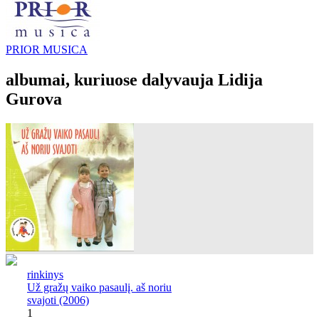
PRIOR MUSICA
albumai, kuriuose dalyvauja Lidija
Gurova
rinkinys
Už gražų vaiko pasaulį. aš noriu
svajoti (2006)
1