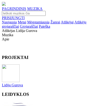
PAGRINDINIS
MUZIKA
PRISIJUNGTI
Naujausia
Metai
Mėgstamiausia
Žanrai
Atlikėjai
Atlikėjų
grojaraščiai
Grojaraščiai
Paieška
Atlikėjas Lidija Gurova
Muzika
Apie
PROJEKTAI
Lidija Gurova
LEIDYKLOS