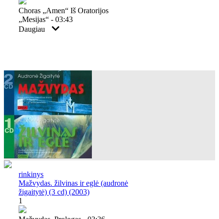
Choras „amen“ Iš Oratorijos
„mesijas“ - 03:43
Daugiau
rinkinys
Mažvydas. žilvinas ir eglė (audronė
žigaitytė) (3 cd) (2003)
1