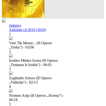
rinkinys
Auksinis cd 2010 (2010)
1
Vien Tik Menui... (iš Operos
„toska“) - 03:06
2
Izoldos Mirties Scena (iš Operos
„tristanas Ir Izolda“) - 06:01
3
Zyglindės Ariozo (iš Operos
„valkirija“) - 02:13
4
Normos Arija (iš Operos „norma“) -
06:18
5