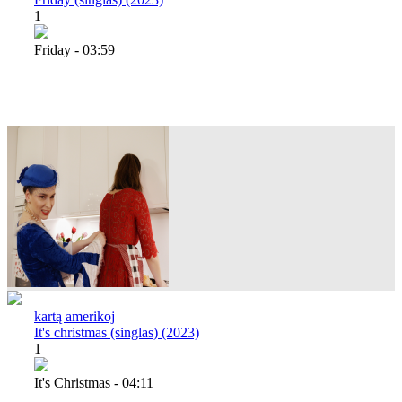
1
Friday - 03:59
kartą amerikoj
It's christmas (singlas) (2023)
1
It's Christmas - 04:11