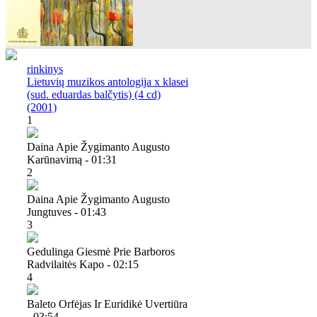
rinkinys
Lietuvių muzikos antologija x klasei
(sud. eduardas balčytis) (4 cd)
(2001)
1
Daina Apie Žygimanto Augusto
Karūnavimą - 01:31
2
Daina Apie Žygimanto Augusto
Jungtuves - 01:43
3
Gedulinga Giesmė Prie Barboros
Radvilaitės Kapo - 02:15
4
Baleto Orfėjas Ir Euridikė Uvertiūra
- 03:54