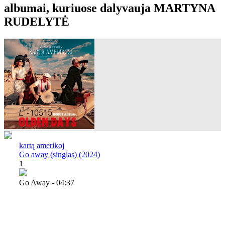
albumai, kuriuose dalyvauja MARTYNA
RUDELYTĖ
kartą amerikoj
Go away (singlas) (2024)
1
Go Away - 04:37