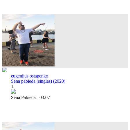
eugenijus ostapenko
Sena pabieda (singlas) (2020)
1
Sena Pabieda - 03:07