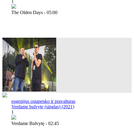
1
The Olden Days - 05:00
eugenijus ostapenko ir pravalturas
Verdame bulvytę (singlas) (2021)
1
Verdame Bulvytę - 02:45