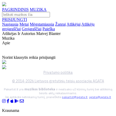
PAGRINDINIS
MUZIKA
PRISIJUNGTI
Naujausia
Metai
Mėgstamiausia
Žanrai
Atlikėjai
Atlikėjų
grojaraščiai
Grojaraščiai
Paieška
Atlikėjas Ir Autorius Matvej Blanter
Muzika
Apie
Norint klausytis reikia prisijungti
Privatumo politika
© 2014-2026 Lietuvos gretutinių teisių asociacija AGATA
Pakartot.lt yra
muzikos biblioteka
ir neatsako už kūrinių turinį bei atitikimą
teisės aktų reikalavimams.
Jei aptikote netinkamą turinį, praneškite
pakartot@agata.lt
,
agata@agata.lt
Kraunama