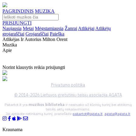
PAGRINDINIS
MUZIKA
PRISIJUNGTI
Naujausia
Metai
Mėgstamiausia
Žanrai
Atlikėjai
Atlikėjų
grojaraščiai
Grojaraščiai
Paieška
Atlikėjas Ir Autorius Milton Orent
Muzika
Apie
Norint klausytis reikia prisijungti
Privatumo politika
© 2014-2026 Lietuvos gretutinių teisių asociacija AGATA
Pakartot.lt yra
muzikos biblioteka
ir neatsako už kūrinių turinį bei atitikimą
teisės aktų reikalavimams.
Jei aptikote netinkamą turinį, praneškite
pakartot@agata.lt
,
agata@agata.lt
Kraunama