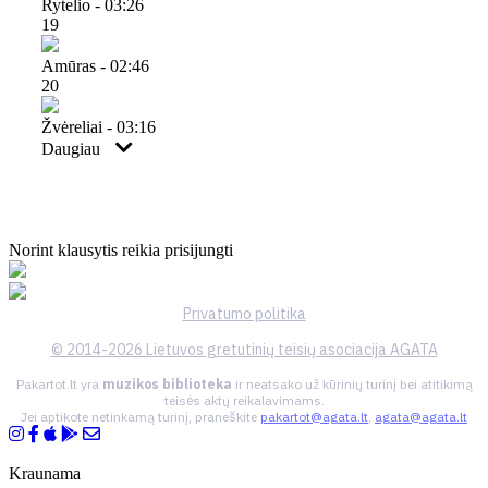
Rytelio - 03:26
19
Amūras - 02:46
20
Žvėreliai - 03:16
Daugiau
Norint klausytis reikia prisijungti
Privatumo politika
© 2014-2026 Lietuvos gretutinių teisių asociacija AGATA
Pakartot.lt yra
muzikos biblioteka
ir neatsako už kūrinių turinį bei atitikimą
teisės aktų reikalavimams.
Jei aptikote netinkamą turinį, praneškite
pakartot@agata.lt
,
agata@agata.lt
Kraunama