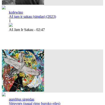
kofewino
Aš jam ir sakau (singlas) (2023)
1
Aš Jam Ir Sakau - 02:47
aurelijus sirgedas
Slėpynės (pagal rimo buroko eiles)