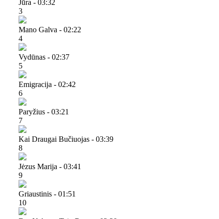
Jūra - 03:32
3
Mano Galva - 02:22
4
Vydūnas - 02:37
5
Emigracija - 02:42
6
Paryžius - 03:21
7
Kai Draugai Bučiuojas - 03:39
8
Jėzus Marija - 03:41
9
Griaustinis - 01:51
10