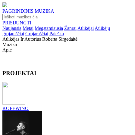
PAGRINDINIS
MUZIKA
PRISIJUNGTI
Naujausia
Metai
Mėgstamiausia
Žanrai
Atlikėjai
Atlikėjų
grojaraščiai
Grojaraščiai
Paieška
Atlikėjas Ir Autorius Roberta Sirgedaitė
Muzika
Apie
PROJEKTAI
KOFEWINO