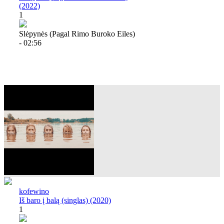
(2022)
1
Slėpynės (pagal Rimo Buroko Eiles)
- 02:56
kofewino
Iš baro į balą (singlas) (2020)
1