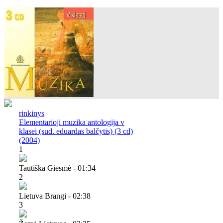
rinkinys
Elementarioji muzika antologija v
klasei (sud. eduardas balčytis) (3 cd)
(2004)
1
Tautiška Giesmė - 01:34
2
Lietuva Brangi - 02:38
3