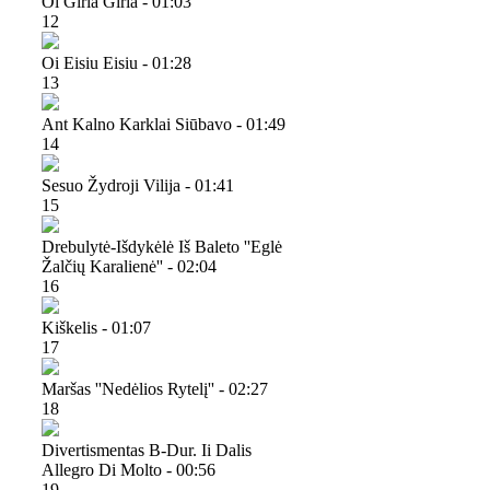
Oi Giria Giria - 01:03
12
Oi Eisiu Eisiu - 01:28
13
Ant Kalno Karklai Siūbavo - 01:49
14
Sesuo Žydroji Vilija - 01:41
15
Drebulytė-Išdykėlė Iš Baleto ''eglė
Žalčių Karalienė'' - 02:04
16
Kiškelis - 01:07
17
Maršas ''nedėlios Rytelį'' - 02:27
18
Divertismentas B-Dur. Ii Dalis
Allegro Di Molto - 00:56
19