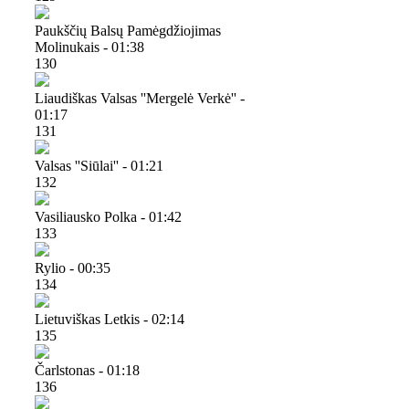
Paukščių Balsų Pamėgdžiojimas
Molinukais - 01:38
130
Liaudiškas Valsas ''mergelė Verkė'' -
01:17
131
Valsas ''siūlai'' - 01:21
132
Vasiliausko Polka - 01:42
133
Rylio - 00:35
134
Lietuviškas Letkis - 02:14
135
Čarlstonas - 01:18
136