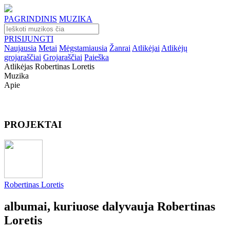
PAGRINDINIS
MUZIKA
PRISIJUNGTI
Naujausia
Metai
Mėgstamiausia
Žanrai
Atlikėjai
Atlikėjų
grojaraščiai
Grojaraščiai
Paieška
Atlikėjas Robertinas Loretis
Muzika
Apie
PROJEKTAI
Robertinas Loretis
albumai, kuriuose dalyvauja Robertinas
Loretis