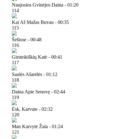
Naujosios Gvinėjos Daina - 01:20
114
Kai Aš Mažas Buvau - 00:35
115
Šešiose - 00:48
116
Girsteikiškių Katė - 00:41
117
Saulės Ašarėlės - 01:12
118
Daina Apie Senovę - 02:44
119
Ėsk, Karvute - 02:32
120
Man Karvytė Žala - 01:24
121