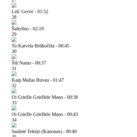
Lek' Gervė - 01:52
28
Šaltyšius - 02:19
29
Tu Karvela Brūkočėla - 00:45
30
Šiū Namo - 00:37
31
Kaip Mažas Buvau - 01:47
32
Oi Griežle Griežlele Mano - 00:38
33
Oi Griežle Griežlele Mano - 00:43
34
Saulutė Tekėjo (kanonas) - 00:40
35