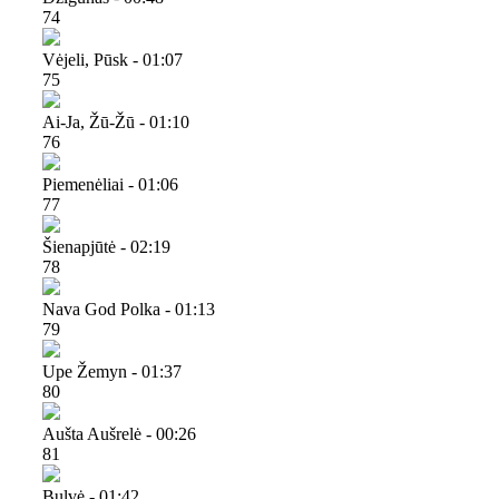
74
Vėjeli, Pūsk - 01:07
75
Ai-Ja, Žū-Žū - 01:10
76
Piemenėliai - 01:06
77
Šienapjūtė - 02:19
78
Nava God Polka - 01:13
79
Upe Žemyn - 01:37
80
Aušta Aušrelė - 00:26
81
Bulvė - 01:42