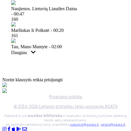
Naujienos. Lietuvių Liaudies Daina
- 00:47
160
Maršiukas Ir Polkutė - 00:20
161
Tau, Mano Mamyte - 02:00
Daugiau
Norint klausytis reikia prisijungti
Privatumo politika
© 2014-2026 Lietuvos gretutinių teisių asociacija AGATA
Pakartot.lt yra
muzikos biblioteka
ir neatsako už kūrinių turinį bei atitikimą
teisės aktų reikalavimams.
Jei aptikote netinkamą turinį, praneškite
pakartot@agata.lt
,
agata@agata.lt