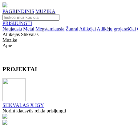
PAGRINDINIS
MUZIKA
PRISIJUNGTI
Naujausia
Metai
Mėgstamiausia
Žanrai
Atlikėjai
Atlikėjų grojaraščiai
Atlikėjas Shkvalas
Muzika
Apie
PROJEKTAI
SHKVALAS X IGY
Norint klausytis reikia prisijungti