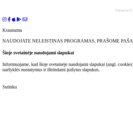
Pakartot.lt
Kraunama
NAUDOJATE NELEISTINAS PROGRAMAS, PRAŠOME PAŠAL
Šioje svetainėje naudojami slapukai
Informuojame, kad šioje svetainėje naudojami slapukai (angl. cookies)
naršyklės nustatymus ir ištrindami įrašytus slapukus.
Sutinku