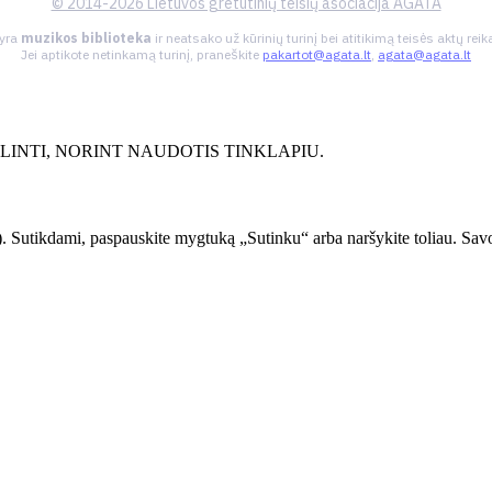
© 2014-2026 Lietuvos gretutinių teisių asociacija AGATA
 yra
muzikos biblioteka
ir neatsako už kūrinių turinį bei atitikimą teisės aktų re
Jei aptikote netinkamą turinį, praneškite
pakartot@agata.lt
,
agata@agata.lt
INTI, NORINT NAUDOTIS TINKLAPIU.
. Sutikdami, paspauskite mygtuką „Sutinku“ arba naršykite toliau. Savo