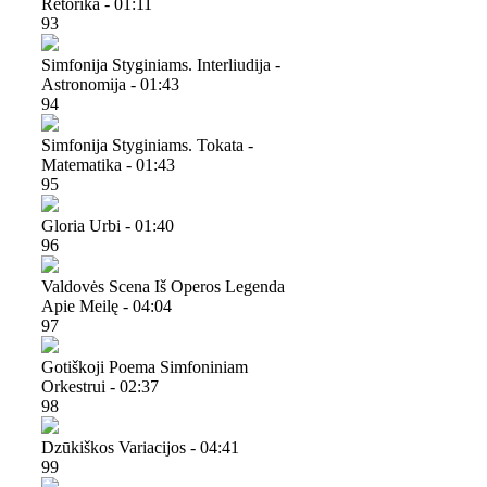
Retorika - 01:11
93
Simfonija Styginiams. Interliudija -
Astronomija - 01:43
94
Simfonija Styginiams. Tokata -
Matematika - 01:43
95
Gloria Urbi - 01:40
96
Valdovės Scena Iš Operos Legenda
Apie Meilę - 04:04
97
Gotiškoji Poema Simfoniniam
Orkestrui - 02:37
98
Dzūkiškos Variacijos - 04:41
99