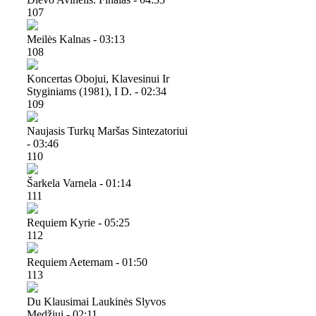
107
Meilės Kalnas - 03:13
108
Koncertas Obojui, Klavesinui Ir
Styginiams (1981), I D. - 02:34
109
Naujasis Turkų Maršas Sintezatoriui
- 03:46
110
Šarkela Varnela - 01:14
111
Requiem Kyrie - 05:25
112
Requiem Aeternam - 01:50
113
Du Klausimai Laukinės Slyvos
Medžiui - 02:11