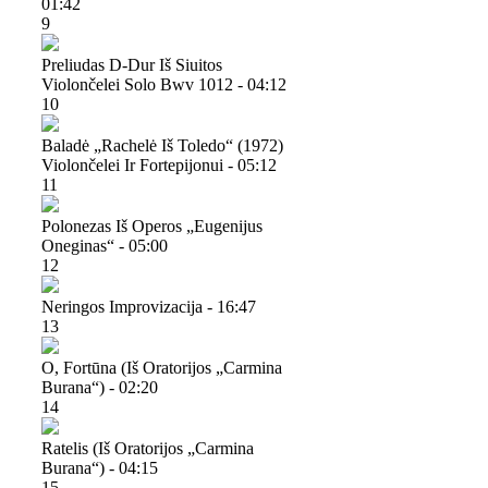
01:42
9
Preliudas D-Dur Iš Siuitos
Violončelei Solo Bwv 1012 - 04:12
10
Baladė „rachelė Iš Toledo“ (1972)
Violončelei Ir Fortepijonui - 05:12
11
Polonezas Iš Operos „eugenijus
Oneginas“ - 05:00
12
Neringos Improvizacija - 16:47
13
O, Fortūna (iš Oratorijos „carmina
Burana“) - 02:20
14
Ratelis (iš Oratorijos „carmina
Burana“) - 04:15
15