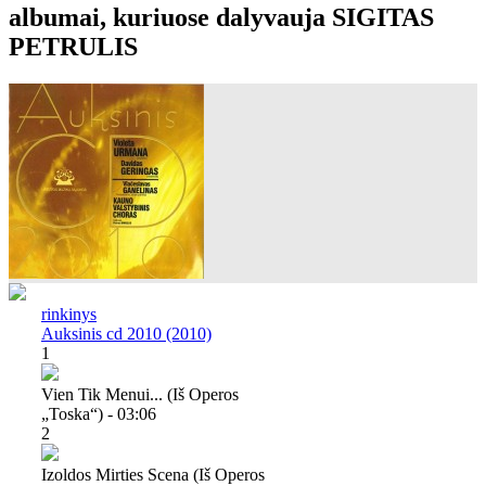
albumai, kuriuose dalyvauja SIGITAS
PETRULIS
rinkinys
Auksinis cd 2010 (2010)
1
Vien Tik Menui... (iš Operos
„toska“) - 03:06
2
Izoldos Mirties Scena (iš Operos