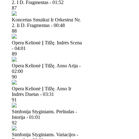
2. I D. Fragmentas - 01:52
87
Koncertas Smuikui Ir Orkestrui Nr.
2. Ii D. Fragmentas - 00:48
88
Opera Kelionė Į Tilžę. Indrės Scena
- 04:01
89
Opera Kelionė Į Tilžę. Anso Arija -
02:00
90
Opera Kelionė Į Tilžę. Anso Ir
Indrės Duetas - 03:31
91
Simfonija Styginiams. Preliudas -
Istorija - 01:01
92
Simfonija Styginiams. Variacijos -