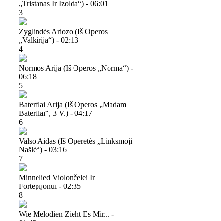
„tristanas Ir Izolda“) - 06:01
3
Zyglindės Ariozo (iš Operos
„valkirija“) - 02:13
4
Normos Arija (iš Operos „norma“) -
06:18
5
Baterflai Arija (iš Operos „madam
Baterflai“, 3 V.) - 04:17
6
Valso Aidas (iš Operetės „linksmoji
Našlė“) - 03:16
7
Minnelied Violončelei Ir
Fortepijonui - 02:35
8
Wie Melodien Zieht Es Mir... -