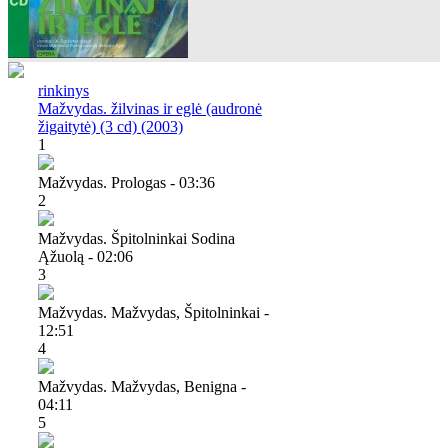
rinkinys
Mažvydas. žilvinas ir eglė (audronė
žigaitytė) (3 cd) (2003)
1
Mažvydas. Prologas - 03:36
2
Mažvydas. Špitolninkai Sodina
Ąžuolą - 02:06
3
Mažvydas. Mažvydas, Špitolninkai -
12:51
4
Mažvydas. Mažvydas, Benigna -
04:11
5