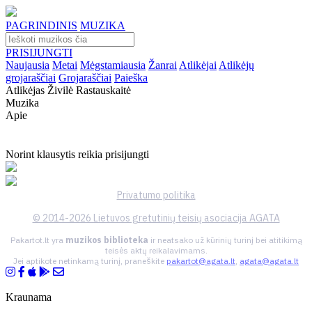
PAGRINDINIS
MUZIKA
PRISIJUNGTI
Naujausia
Metai
Mėgstamiausia
Žanrai
Atlikėjai
Atlikėjų
grojaraščiai
Grojaraščiai
Paieška
Atlikėjas Živilė Rastauskaitė
Muzika
Apie
Norint klausytis reikia prisijungti
Privatumo politika
© 2014-2026 Lietuvos gretutinių teisių asociacija AGATA
Pakartot.lt yra
muzikos biblioteka
ir neatsako už kūrinių turinį bei atitikimą
teisės aktų reikalavimams.
Jei aptikote netinkamą turinį, praneškite
pakartot@agata.lt
,
agata@agata.lt
Kraunama