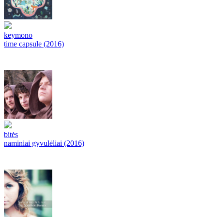
keymono
time capsule (2016)
bitės
naminiai gyvulėliai (2016)