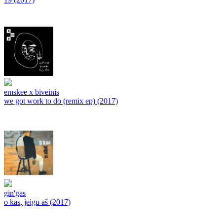
emskee x biveinis
we got work to do (remix ep) (2017)
gin'gas
o kas, jeigu aš (2017)