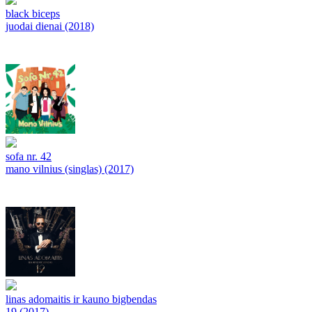
black biceps
juodai dienai (2018)
sofa nr. 42
mano vilnius (singlas) (2017)
linas adomaitis ir kauno bigbendas
19 (2017)