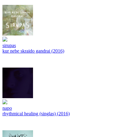
sirupas
kur nebe skraido gandrai (2016)
napo
rhythmical healing (singlas) (2016)