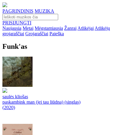
PAGRINDINIS
MUZIKA
PRISIJUNGTI
Naujausia
Metai
Mėgstamiausia
Žanrai
Atlikėjai
Atlikėjų
grojaraščiai
Grojaraščiai
Paieška
Funk'as
saulės kliošas
paskambink man (jei tau liūdna) (singlas)
(2020)