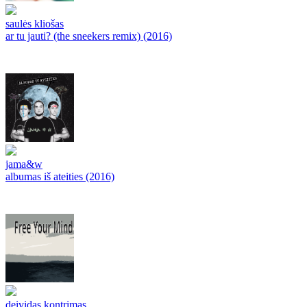
saulės kliošas
ar tu jauti? (the sneekers remix) (2016)
jama&w
albumas iš ateities (2016)
deividas kontrimas