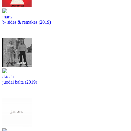
marts
b- sides & remakes (2019)
d-tech
juodai balta (2019)