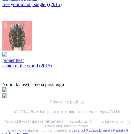
free your mind ( single ) (2015)
proper heat
center of the world (2015)
Norint klausytis reikia prisijungti
Privatumo politika
© 2014-2026 Lietuvos gretutinių teisių asociacija AGATA
Pakartot.lt yra
muzikos biblioteka
ir neatsako už kūrinių turinį bei atitikimą
teisės aktų reikalavimams.
Jei aptikote netinkamą turinį, praneškite
pakartot@agata.lt
,
agata@agata.lt