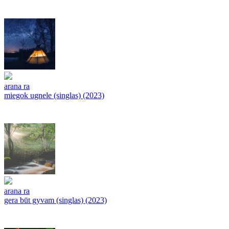
arana ra
miegok ugnele (singlas) (2023)
arana ra
gera būt gyvam (singlas) (2023)