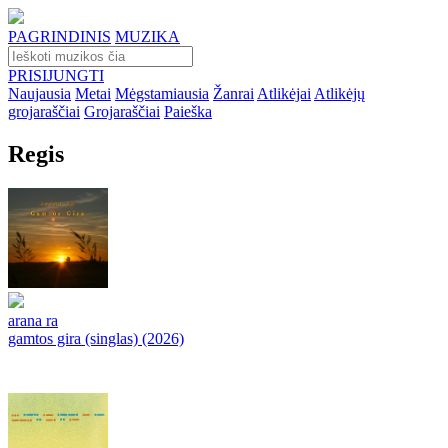
PAGRINDINIS
MUZIKA
PRISIJUNGTI
Naujausia
Metai
Mėgstamiausia
Žanrai
Atlikėjai
Atlikėjų
grojaraščiai
Grojaraščiai
Paieška
Regis
arana ra
gamtos gira (singlas) (2026)