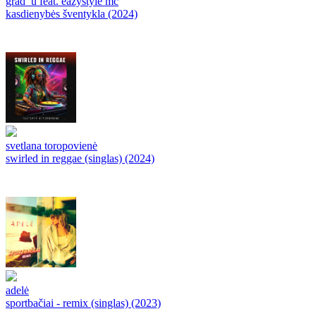
grad_u feat. eazystyle mc
kasdienybės šventykla (2024)
svetlana toropovienė
swirled in reggae (singlas) (2024)
adelė
sportbačiai - remix (singlas) (2023)