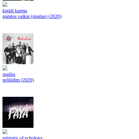
kigidi karma
gamtos vaikai (singlas) (2020)
studija
neliūdim (2020)
ministry of echology