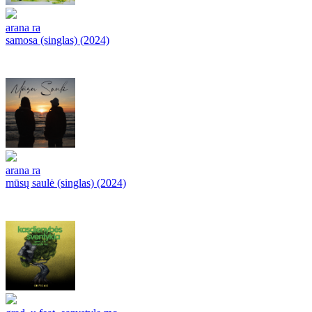
arana ra
samosa (singlas) (2024)
arana ra
mūsų saulė (singlas) (2024)