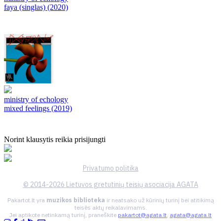
faya (singlas) (2020)
ministry of echology
mixed feelings (2019)
Norint klausytis reikia prisijungti
Privatumo politika
© 2014-2026 Lietuvos gretutinių teisių asociacija AGATA
Pakartot.lt yra
muzikos biblioteka
ir neatsako už kūrinių turinį bei atitikimą
teisės aktų reikalavimams.
Jei aptikote netinkamą turinį, praneškite
pakartot@agata.lt
,
agata@agata.lt