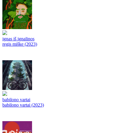
ignas iš ignalinos
regis miške (2023)
babilono vartai
babilono vartai (2023)