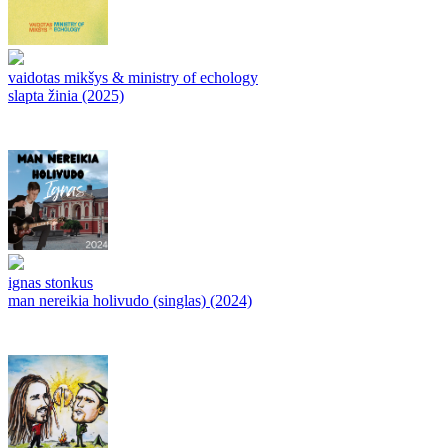
vaidotas mikšys & ministry of echology
slapta žinia (2025)
ignas stonkus
man nereikia holivudo (singlas) (2024)