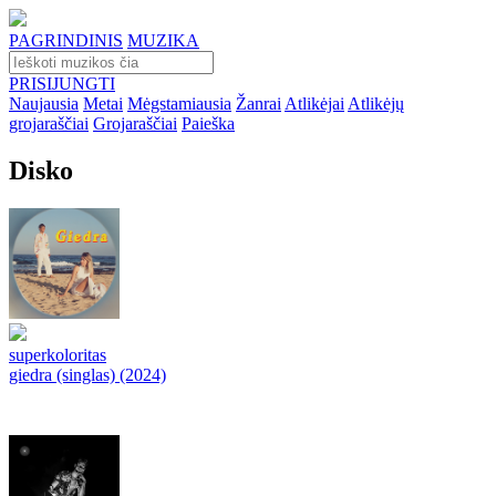
PAGRINDINIS
MUZIKA
PRISIJUNGTI
Naujausia
Metai
Mėgstamiausia
Žanrai
Atlikėjai
Atlikėjų
grojaraščiai
Grojaraščiai
Paieška
Disko
superkoloritas
giedra (singlas) (2024)