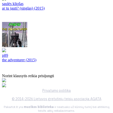
saulės kliošas
ar tu jauti? (singlas) (2015)
p89
the adventurer (2015)
Norint klausytis reikia prisijungti
Privatumo politika
© 2014-2026 Lietuvos gretutinių teisių asociacija AGATA
Pakartot.lt yra
muzikos biblioteka
ir neatsako už kūrinių turinį bei atitikimą
teisės aktų reikalavimams.