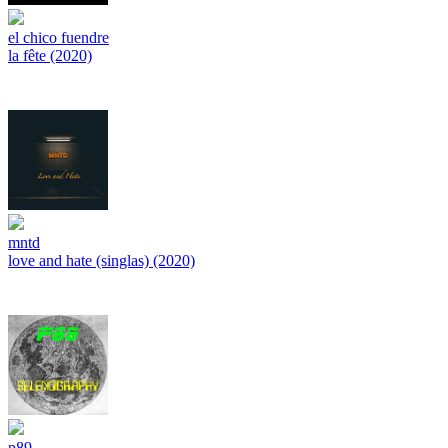
el chico fuendre
la fête (2020)
mntd
love and hate (singlas) (2020)
p89