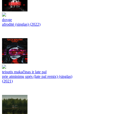
dovge
afroditė (singlas) (2022)
teisutis makačinas ir late pal
prie atminimų upės (late pal remix) (singlas)
(2021)