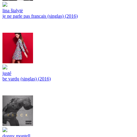
lina štalytė
je ne parle pas français (singlas) (2016)
justé
be vardų (singlas) (2016)
donny montell