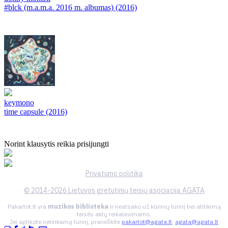
#blck (m.a.m.a. 2016 m. albumas) (2016)
keymono
time capsule (2016)
Norint klausytis reikia prisijungti
Privatumo politika
© 2014-2026 Lietuvos gretutinių teisių asociacija AGATA
Pakartot.lt yra
muzikos biblioteka
ir neatsako už kūrinių turinį bei atitikimą
teisės aktų reikalavimams.
Jei aptikote netinkamą turinį, praneškite
pakartot@agata.lt
,
agata@agata.lt