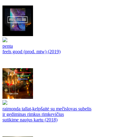
penta
feels good (prod. mtw) (2019)
raimonda tallat-kelpšaitė su mečislovas subelis
ir gediminas rimkus rimkevičius
sutikime naujus kartu (2018)