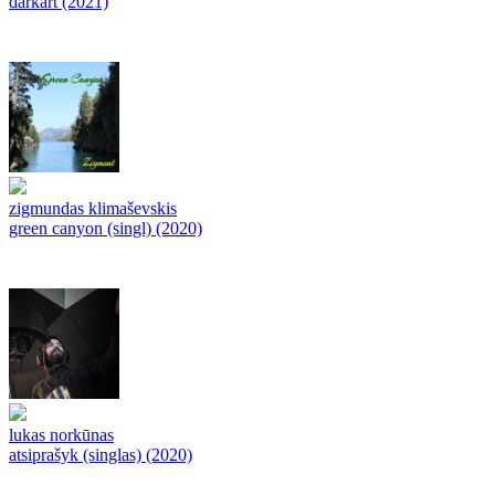
darkart (2021)
zigmundas klimaševskis
green canyon (singl) (2020)
lukas norkūnas
atsiprašyk (singlas) (2020)