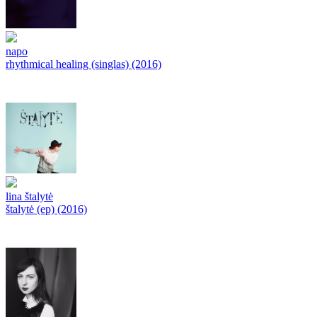
napo
rhythmical healing (singlas) (2016)
lina štalytė
štalytė (ep) (2016)