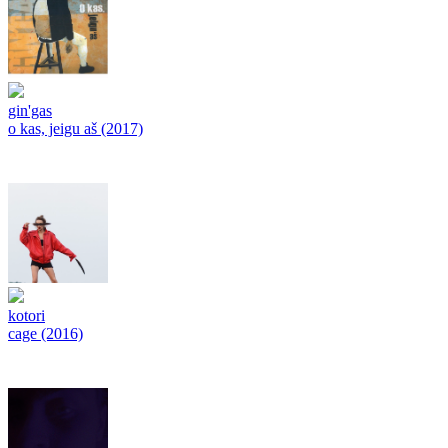
gin'gas
o kas, jeigu aš (2017)
kotori
cage (2016)