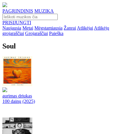
PAGRINDINIS
MUZIKA
PRISIJUNGTI
Naujausia
Metai
Mėgstamiausia
Žanrai
Atlikėjai
Atlikėjų
grojaraščiai
Grojaraščiai
Paieška
Soul
aurimas driukas
100 dainų (2025)