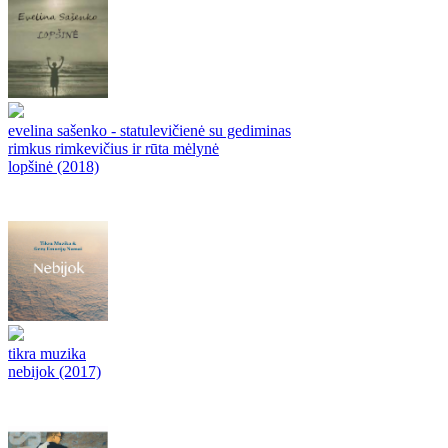
evelina sašenko - statulevičienė su gediminas
rimkus rimkevičius ir rūta mėlynė
lopšinė (2018)
tikra muzika
nebijok (2017)