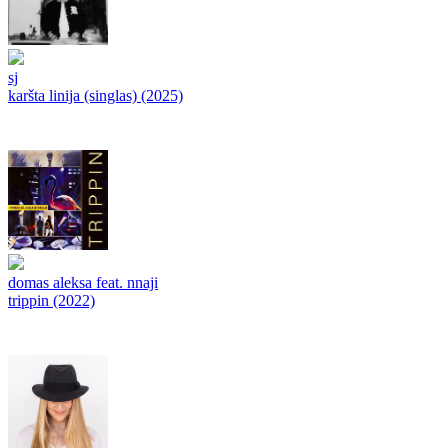
sj
karšta linija (singlas) (2025)
domas aleksa feat. nnaji
trippin (2022)