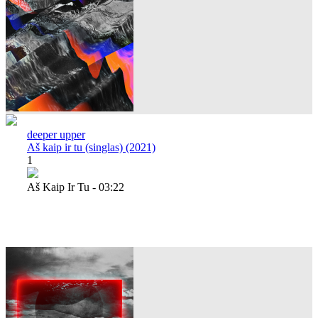
deeper upper
Aš kaip ir tu (singlas) (2021)
1
Aš Kaip Ir Tu - 03:22