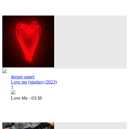
deeper upper
Love me (singlas) (2023)
1
Love Me - 03:38