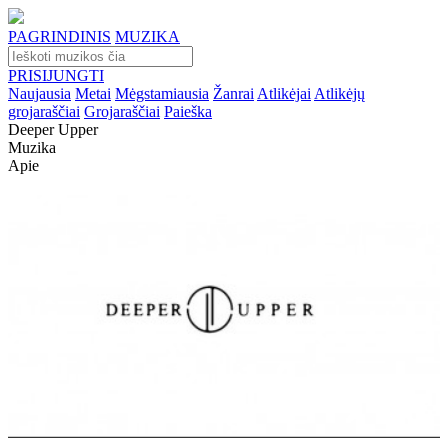
PAGRINDINIS
MUZIKA
PRISIJUNGTI
Naujausia
Metai
Mėgstamiausia
Žanrai
Atlikėjai
Atlikėjų
grojaraščiai
Grojaraščiai
Paieška
Deeper Upper
Muzika
Apie