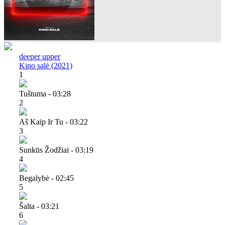
deeper upper
Kino salė (2021)
1
Tuštuma - 03:28
2
Aš Kaip Ir Tu - 03:22
3
Sunkūs Žodžiai - 03:19
4
Begalybė - 02:45
5
Šalta - 03:21
6