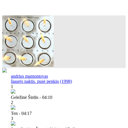
andrius mamontovas
šiaurės naktis. pusė penkių (1998)
1
Geležinė Širdis - 04:10
2
Ten - 04:17
3