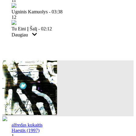
11
Ugninis Kamuolys - 03:38
12
Tu Eini Į Šalį - 02:12
Daugiau
alfredas kukaitis
Haestis (1997)
1