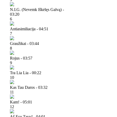
N.i.g. (nevemk Iškėlęs Galvą) -
03:20
6
Antiasimiliacija - 04:51
7
Graužikai - 03:44
8
Rojus - 03:57
9
Tra Lia Lia - 00:22
10
Kas Tau Daros - 03:32
11
Kam! - 05:01
12
Aš Esu Tavy! - 04:01