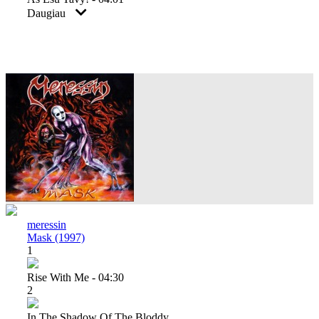
Daugiau
meressin
Mask (1997)
1
Rise With Me - 04:30
2
In The Shadow Of The Bloddy