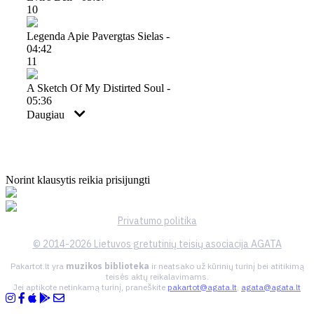
10
Legenda Apie Pavergtas Sielas -
04:42
11
A Sketch Of My Distirted Soul -
05:36
Daugiau
Norint klausytis reikia prisijungti
Privatumo politika
© 2014-2026 Lietuvos gretutinių teisių asociacija AGATA
Pakartot.lt yra
muzikos biblioteka
ir neatsako už kūrinių turinį bei atitikimą
teisės aktų reikalavimams.
Jei aptikote netinkamą turinį, praneškite
pakartot@agata.lt
,
agata@agata.lt