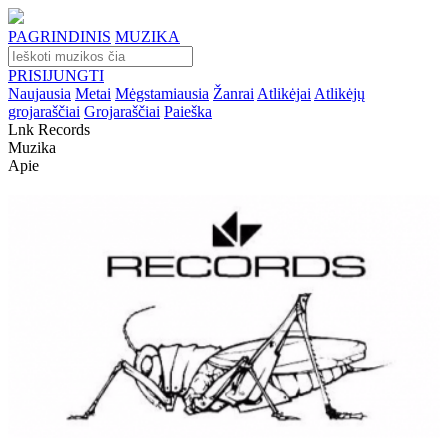
PAGRINDINIS
MUZIKA
PRISIJUNGTI
Naujausia
Metai
Mėgstamiausia
Žanrai
Atlikėjai
Atlikėjų
grojaraščiai
Grojaraščiai
Paieška
Lnk Records
Muzika
Apie