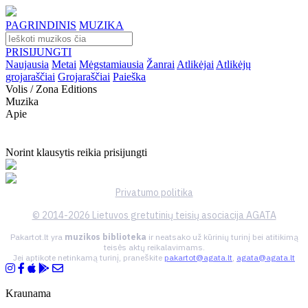
PAGRINDINIS
MUZIKA
PRISIJUNGTI
Naujausia
Metai
Mėgstamiausia
Žanrai
Atlikėjai
Atlikėjų
grojaraščiai
Grojaraščiai
Paieška
Volis / Zona Editions
Muzika
Apie
Norint klausytis reikia prisijungti
Privatumo politika
© 2014-2026 Lietuvos gretutinių teisių asociacija AGATA
Pakartot.lt yra
muzikos biblioteka
ir neatsako už kūrinių turinį bei atitikimą
teisės aktų reikalavimams.
Jei aptikote netinkamą turinį, praneškite
pakartot@agata.lt
,
agata@agata.lt
Kraunama