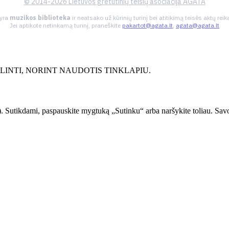
© 2014-2026 Lietuvos gretutinių teisių asociacija AGATA
 yra
muzikos biblioteka
ir neatsako už kūrinių turinį bei atitikimą teisės aktų re
Jei aptikote netinkamą turinį, praneškite
pakartot@agata.lt
,
agata@agata.lt
INTI, NORINT NAUDOTIS TINKLAPIU.
. Sutikdami, paspauskite mygtuką „Sutinku“ arba naršykite toliau. Savo