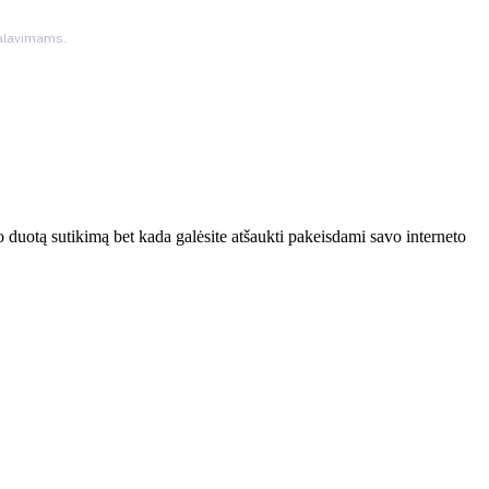
ikalavimams.
 duotą sutikimą bet kada galėsite atšaukti pakeisdami savo interneto