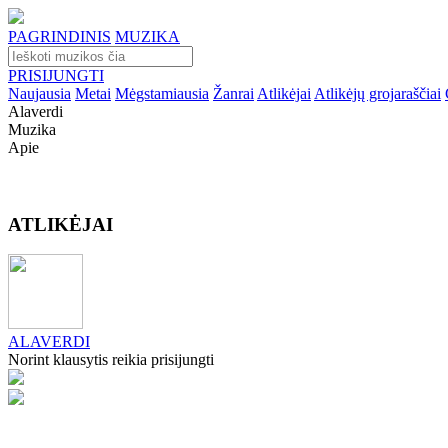
PAGRINDINIS
MUZIKA
PRISIJUNGTI
Naujausia
Metai
Mėgstamiausia
Žanrai
Atlikėjai
Atlikėjų grojaraščiai
Alaverdi
Muzika
Apie
ATLIKĖJAI
ALAVERDI
Norint klausytis reikia prisijungti