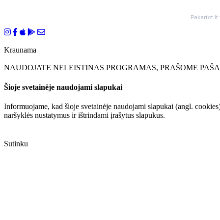
Pakartot.lt
Kraunama
NAUDOJATE NELEISTINAS PROGRAMAS, PRAŠOME PAŠAL
Šioje svetainėje naudojami slapukai
Informuojame, kad šioje svetainėje naudojami slapukai (angl. cookies)
naršyklės nustatymus ir ištrindami įrašytus slapukus.
Sutinku